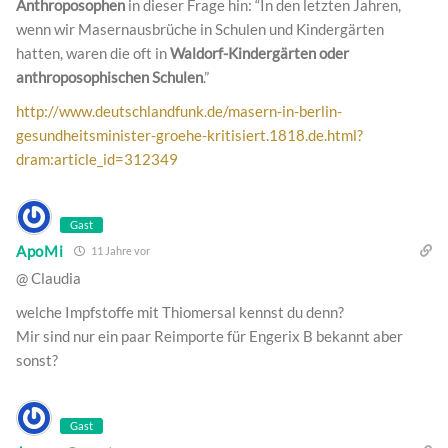
Anthroposophen
in dieser Frage hin: “In den letzten Jahren,
wenn wir Masernausbrüche in Schulen und Kindergärten
hatten, waren die oft in
Waldorf-Kindergärten oder
anthroposophischen Schulen
.”
http://www.deutschlandfunk.de/masern-in-berlin-
gesundheitsminister-groehe-kritisiert.1818.de.html?
dram:article_id=312349
Gast
ApoMi
11 Jahre vor
@ Claudia
welche Impfstoffe mit Thiomersal kennst du denn?
Mir sind nur ein paar Reimporte für Engerix B bekannt aber
sonst?
Gast