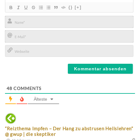
{}
[+]
Name*
E-
Mail*
Webseite
48
COMMENTS
Älteste
“Reizthema Impfen – Der Hang zu abstrusen Heilslehren”
@ gwup | die skeptiker