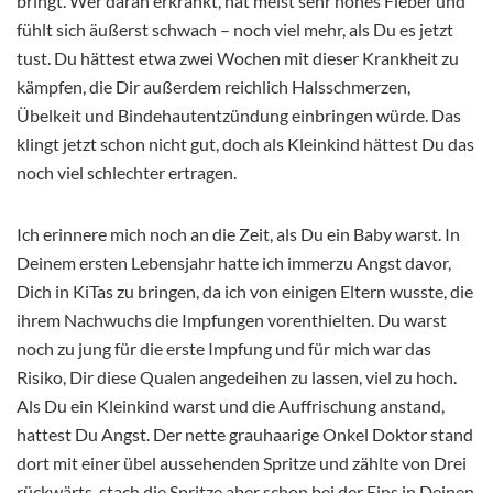
bringt. Wer daran erkrankt, hat meist sehr hohes Fieber und
fühlt sich äußerst schwach – noch viel mehr, als Du es jetzt
tust. Du hättest etwa zwei Wochen mit dieser Krankheit zu
kämpfen, die Dir außerdem reichlich Halsschmerzen,
Übelkeit und Bindehautentzündung einbringen würde. Das
klingt jetzt schon nicht gut, doch als Kleinkind hättest Du das
noch viel schlechter ertragen.
Ich erinnere mich noch an die Zeit, als Du ein Baby warst. In
Deinem ersten Lebensjahr hatte ich immerzu Angst davor,
Dich in KiTas zu bringen, da ich von einigen Eltern wusste, die
ihrem Nachwuchs die Impfungen vorenthielten. Du warst
noch zu jung für die erste Impfung und für mich war das
Risiko, Dir diese Qualen angedeihen zu lassen, viel zu hoch.
Als Du ein Kleinkind warst und die Auffrischung anstand,
hattest Du Angst. Der nette grauhaarige Onkel Doktor stand
dort mit einer übel aussehenden Spritze und zählte von Drei
rückwärts, stach die Spritze aber schon bei der Eins in Deinen