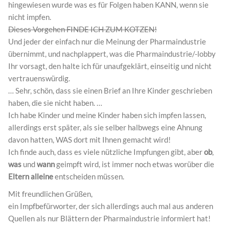
hingewiesen wurde was es für Folgen haben KANN, wenn sie
nicht impfen.
Dieses Vorgehen FINDE ICH ZUM KOTZEN!
Und jeder der einfach nur die Meinung der Pharmaindustrie
übernimmt, und nachplappert, was die Pharmaindustrie/-lobby
Ihr vorsagt, den halte ich für unaufgeklärt, einseitig und nicht
vertrauenswürdig.
… Sehr, schön, dass sie einen Brief an Ihre Kinder geschrieben
haben, die sie nicht haben. …
Ich habe Kinder und meine Kinder haben sich impfen lassen,
allerdings erst später, als sie selber halbwegs eine Ahnung
davon hatten, WAS dort mit Ihnen gemacht wird!
Ich finde auch, dass es viele nützliche Impfungen gibt, aber
ob
,
was
und
wann
geimpft wird, ist immer noch etwas worüber die
Eltern alleine
entscheiden müssen.
Mit freundlichen Grüßen,
ein Impfbefürworter, der sich allerdings auch mal aus anderen
Quellen als nur Blättern der Pharmaindustrie informiert hat!