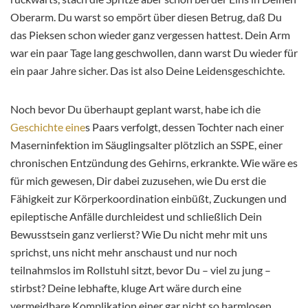
Oberarm. Du warst so empört über diesen Betrug, daß Du
das Pieksen schon wieder ganz vergessen hattest. Dein Arm
war ein paar Tage lang geschwollen, dann warst Du wieder für
ein paar Jahre sicher. Das ist also Deine Leidensgeschichte.
Noch bevor Du überhaupt geplant warst, habe ich die
Geschichte eine
s Paars verfolgt, dessen Tochter nach einer
Maserninfektion im Säuglingsalter plötzlich an SSPE, einer
chronischen Entzündung des Gehirns, erkrankte. Wie wäre es
für mich gewesen, Dir dabei zuzusehen, wie Du erst die
Fähigkeit zur Körperkoordination einbüßt, Zuckungen und
epileptische Anfälle durchleidest und schließlich Dein
Bewusstsein ganz verlierst? Wie Du nicht mehr mit uns
sprichst, uns nicht mehr anschaust und nur noch
teilnahmslos im Rollstuhl sitzt, bevor Du – viel zu jung –
stirbst? Deine lebhafte, kluge Art wäre durch eine
vermeidbare Komplikation einer gar nicht so harmlosen