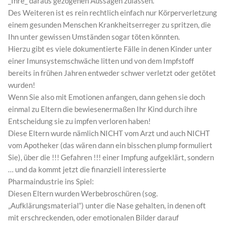
_Ihre_ daraus gezogenen Aussagen zulassen.
Des Weiteren ist es rein rechtlich einfach nur Körperverletzung
einem gesunden Menschen Krankheitserreger zu spritzen, die
Ihn unter gewissen Umständen sogar töten könnten.
Hierzu gibt es viele dokumentierte Fälle in denen Kinder unter
einer Imunsystemschwäche litten und von dem Impfstoff
bereits in frühen Jahren entweder schwer verletzt oder getötet
wurden!
Wenn Sie also mit Emotionen anfangen, dann gehen sie doch
einmal zu Eltern die bewiesenermaßen Ihr Kind durch ihre
Entscheidung sie zu impfen verloren haben!
Diese Eltern wurde nämlich NICHT vom Arzt und auch NICHT
vom Apotheker (das wären dann ein bisschen plump formuliert
Sie), über die !!! Gefahren !!! einer Impfung aufgeklärt, sondern
… und da kommt jetzt die finanziell interessierte
Pharmaindustrie ins Spiel:
Diesen Eltern wurden Werbebroschüren (sog.
„Aufklärungsmaterial“) unter die Nase gehalten, in denen oft
mit erschreckenden, oder emotionalen Bilder darauf