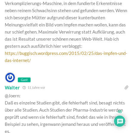
Verkomplizierungs-Maschine, in dem fundierte Erkenntnisse
neben reinem Schwachsinn stehen und gefunden werden. Wenn
sich besorgte Mütter aufgrund dieser kunterbunten
Meinungsvielfalt ein Bild vom Impfen machen wollen, kann das
nur schief gehen. Maximale Verwirrung statt Aufklärung, auch
das ist Resultat unserer schönen neuen Web-Welt. Hab ich
gestern auch ausführlich hier verbloggt:
https://buggisch.wordpress.com/2015/02/25/das-impfen-und-
das-internet/
Gast
Walter
11 Jahre vor
@Joern:
Daß es einzelne Studien gibt, die fehlerhaft sind, besagt nichts
über alle Studien. Auch Studien der Pharma-Industrie werden
48
geprüft und wenn sie fehlerhaft sind, findet das wie in Ihrem
Beispiel zu sehen, irgenwann jemand heraus und veröffentlicht
es.