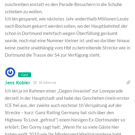
zuschreiben anstatt es den Parade-Besuchern in die Schuhe
schieben zu wollen.
Ich bin gespannt, wie nächstes Jahr anderthalb Millionen Leute
nach Bochum gekarrt werden sollen, wo der Hauptbahnhof, der
schon in Dortmund mehrfach wegen Überfüllung geräumt
wurde, noch mal eine Nummer kleiner ist und wo darüber hinaus
keine zweite unabhängig vom Hbf zu betreibende Strecke wie in
Dortmund die Trasse der S4 zur Verfügung steht.
Gast
Jens Kobler
18 Jahre vor
Ich bin ja im Rahmen einer „Gegen-Invasion“ zur Loveparade
derzeit in der Hauptstadt und habe das Geschehen (mein erster
ICE fiel aus, der zweite auch nochmal 1h Verspätung auf der
Strecke – kurz: Ganz Railing Germany hat sich über den
Highway To Love „gefreut“) enem hiesigen Ex-Dortmunder so
erklärt: Der Gorny sagt halt: „Wenn Ihr so viele Gäste hier
haben wollt 2010 wie Ihr Minderwertigkeitskomplexe habt,