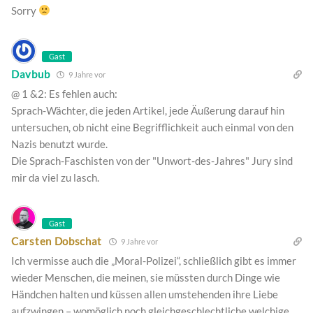
Sorry
Gast
Davbub
9 Jahre vor
@ 1 &2: Es fehlen auch:
Sprach-Wächter, die jeden Artikel, jede Äußerung darauf hin
untersuchen, ob nicht eine Begrifflichkeit auch einmal von den
Nazis benutzt wurde.
Die Sprach-Faschisten von der "Unwort-des-Jahres" Jury sind
mir da viel zu lasch.
Gast
Carsten Dobschat
9 Jahre vor
Ich vermisse auch die „Moral-Polizei“, schließlich gibt es immer
wieder Menschen, die meinen, sie müssten durch Dinge wie
Händchen halten und küssen allen umstehenden ihre Liebe
aufzwingen – womöglich noch gleichgeschlechtliche welchige.