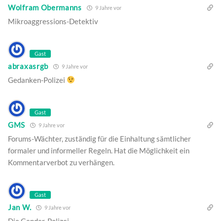
Wolfram Obermanns
9 Jahre vor
Mikroaggressions-Detektiv
Gast
abraxasrgb
9 Jahre vor
Gedanken-Polizei
Gast
GMS
9 Jahre vor
Forums-Wächter, zuständig für die Einhaltung sämtlicher
formaler und informeller Regeln. Hat die Möglichkeit ein
Kommentarverbot zu verhängen.
Gast
Jan W.
9 Jahre vor
Die Gender-Polizei.