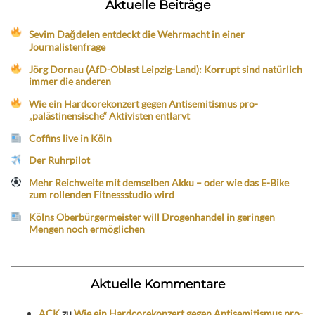
Aktuelle Beiträge
Sevim Dağdelen entdeckt die Wehrmacht in einer
Journalistenfrage
Jörg Dornau (AfD-Oblast Leipzig-Land): Korrupt sind natürlich
immer die anderen
Wie ein Hardcorekonzert gegen Antisemitismus pro-
„palästinensische“ Aktivisten entlarvt
Coffins live in Köln
Der Ruhrpilot
Mehr Reichweite mit demselben Akku – oder wie das E-Bike
zum rollenden Fitnessstudio wird
Kölns Oberbürgermeister will Drogenhandel in geringen
Mengen noch ermöglichen
Aktuelle Kommentare
ACK
zu
Wie ein Hardcorekonzert gegen Antisemitismus pro-