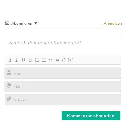
Abonnieren
Anmelden
{}
[+]
Name*
E-
Mail*
Webseite