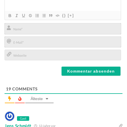
{}
[+]
Name*
E-
Mail*
Webseite
19
COMMENTS
Älteste
Gast
Jens Schmidt
13 Jahre vor