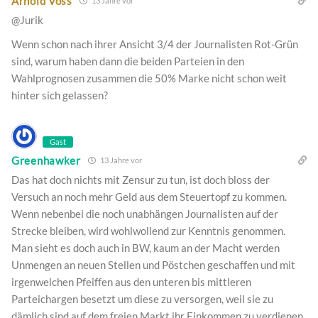
Arnold Voss
13 Jahre vor
@Jurik
Wenn schon nach ihrer Ansicht 3/4 der Journalisten Rot-Grün
sind, warum haben dann die beiden Parteien in den
Wahlprognosen zusammen die 50% Marke nicht schon weit
hinter sich gelassen?
Gast
Greenhawker
13 Jahre vor
Das hat doch nichts mit Zensur zu tun, ist doch bloss der
Versuch an noch mehr Geld aus dem Steuertopf zu kommen.
Wenn nebenbei die noch unabhängen Journalisten auf der
Strecke bleiben, wird wohlwollend zur Kenntnis genommen.
Man sieht es doch auch in BW, kaum an der Macht werden
Unmengen an neuen Stellen und Pöstchen geschaffen und mit
irgenwelchen Pfeiffen aus den unteren bis mittleren
Parteichargen besetzt um diese zu versorgen, weil sie zu
dämlich sind auf dem freien Markt ihr Einkommen zu verdienen.