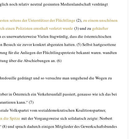
lich noch relativ neutral gesinnten Medienlandschaft verdrängt
ten seitens der Unterstützer der Flüchtlinge
(2),
zu einem unschönen
rch einen Polizisten ernsthaft verletzt wurde
(3) und zu
gehäufter
n es unerwarteterweise Vielen fragwürdig, dass die österreichischen
Besuch sie zuvor konkret abgeraten hatten. (5) Selbst hartgesottene
terung für die Anliegen der Flüchtlingsproteste bekannt waren. wandten
attung über die Abschiebungen an. (6)
e Bredouille gedrängt und so versuchte man umgehend die Wogen zu
ber in Österreich ein Verkehrsunfall passiert, genauso wie ich das bei
arantieren kann.“ (7)
oziale Volkspartei vom sozialdemokratischen Koalitionspartner,
in die Spitze
mit der Vorgangsweise sich solidarisch zeigte: Norbert
“ (8) und sprach dadurch einigen Mitglieder des Gewerkschaftsbundes