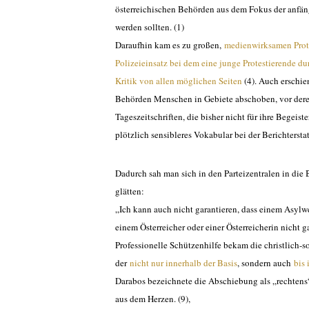
österreichischen Behörden aus dem Fokus der anfäng
werden sollten. (1)
Daraufhin kam es zu großen,
medienwirksamen Protes
Polizeieinsatz bei dem eine junge Protestierende du
Kritik von allen möglichen Seiten
(4). Auch erschie
Behörden Menschen in Gebiete abschoben, vor deren 
Tageszeitschriften, die bisher nicht für ihre Begeis
plötzlich sensibleres Vokabular bei der Berichterst
Dadurch sah man sich in den Parteizentralen in di
glätten:
„Ich kann auch nicht garantieren, dass einem Asylwer
einem Österreicher oder einer Österreicherin nicht g
Professionelle Schützenhilfe bekam die christlich-s
der
nicht nur innerhalb der Basis
, sondern auch
bis 
Darabos bezeichnete die Abschiebung als „rechtens
aus dem Herzen. (9),