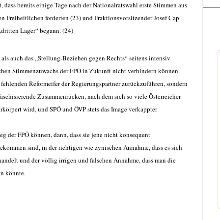
, dass bereits einige Tage nach der Nationalratswahl erste Stimmen aus
en Freiheitlichen forderten (23) und Fraktionsvorsitzender Josef Cap
„dritten Lager“ begann. (24)
als auch das „Stellung-Beziehen gegen Rechts“ seitens intensiv
ichen Stimmenzuwachs der FPÖ in Zukunft nicht verhindern können.
uf fehlenden Reformeifer der Regierungspartner zurückzuführen, sondern
faschisierende Zusammenrücken, nach dem sich so viele Österreicher
erkörpert wird, und SPÖ und ÖVP stets das Image verkappter
eg der FPÖ können, dann, dass sie jene nicht konsequent
kommen sind, in der richtigen wie zynischen Annahme, dass es sich
andelt und der völlig irrigen und falschen Annahme, dass man die
n könnte.