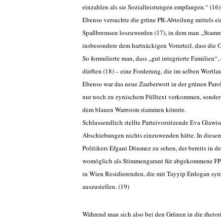
einzahlen als sie Sozialleistungen empfangen.“ (16)
Ebenso versuchte die grüne PR-Abteilung mittels e
Spaßbremsen loszuwerden (17), in dem man „Stammti
insbesondere dem hartnäckigen Vorurteil, dass die 
So formulierte man, dass „gut integrierte Familien“
dürften (18) – eine Forderung, die im selben Wortlau
Ebenso war das neue Zauberwort in der grünen Parol
nur noch zu zynischem Fülltext verkommen, sondern
dem blauen Warroom stammen könnte.
Schlussendlich stellte Parteivorsitzende Eva Glawisc
Abschiebungen nichts einzuwenden hätte. In diese
Politikers Efgani Dönmez zu sehen, der bereits in 
womöglich als Stimmengarant für abgekommene FPÖ-W
in Wien Residierenden, die mit Tayyip Erdogan sym
auszustellen. (19)
Während man sich also bei den Grünen in die rhetori