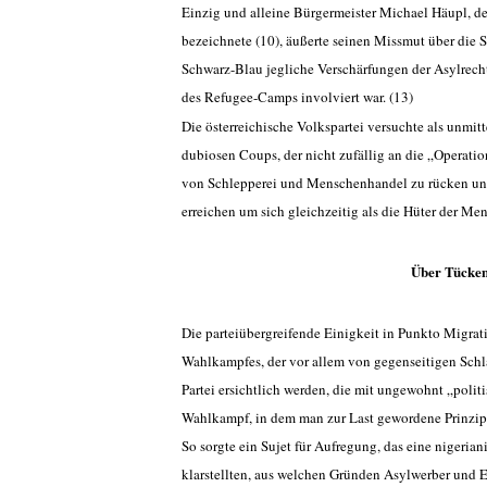
Einzig und alleine Bürgermeister Michael Häupl, der
bezeichnete (10), äußerte seinen Missmut über die S
Schwarz-Blau jegliche Verschärfungen der Asylrech
des Refugee-Camps involviert war. (13)
Die österreichische Volkspartei versuchte als unmit
dubiosen Coups, der nicht zufällig an die „Operatio
von Schlepperei und Menschenhandel zu rücken und
erreichen um sich gleichzeitig als die Hüter der Men
Über Tücken
Die parteiübergreifende Einigkeit in Punkto Migrat
Wahlkampfes, der vor allem von gegenseitigen Schl
Partei ersichtlich werden, die mit ungewohnt „polit
Wahlkampf, in dem man zur Last gewordene Prinzip
So sorgte ein Sujet für Aufregung, das eine nigeria
klarstellten, aus welchen Gründen Asylwerber und E