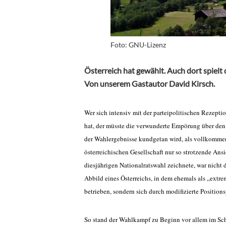
Foto: GNU-Lizenz
Österreich hat gewählt. Auch dort spielt
Von unserem Gastautor David Kirsch.
Wer sich intensiv mit der parteipolitischen Rezepti
hat, der müsste die verwunderte Empörung über den
der Wahlergebnisse kundgetan wird, als vollkommen
österreichischen Gesellschaft nur so strotzende Ans
diesjährigen Nationalratswahl zeichnete, war nicht
Abbild eines Österreichs, in dem ehemals als „extrem
betrieben, sondern sich durch modifizierte Position
So stand der Wahlkampf zu Beginn vor allem im Scha