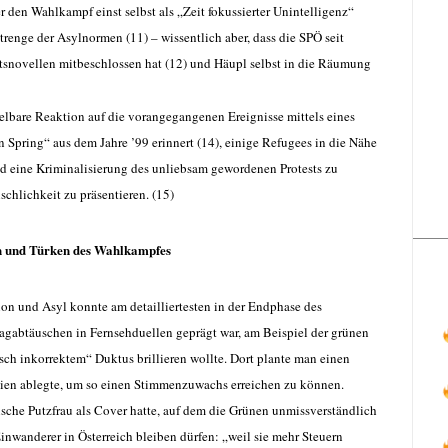
 den Wahlkampf einst selbst als „Zeit fokussierter Unintelligenz“
trenge der Asylnormen (11) – wissentlich aber, dass die SPÖ seit
tsnovellen mitbeschlossen hat (12) und Häupl selbst in die Räumung
telbare Reaktion auf die vorangegangenen Ereignisse mittels eines
n Spring“ aus dem Jahre ’99 erinnert (14), einige Refugees in die Nähe
 eine Kriminalisierung des unliebsam gewordenen Protests zu
schlichkeit zu präsentieren. (15)
 und Türken des Wahlkampfes
ion und Asyl konnte am detailliertesten in der Endphase des
agabtäuschen in Fernsehduellen geprägt war, am Beispiel der grünen
isch inkorrektem“ Duktus brillieren wollte. Dort plante man einen
ien ablegte, um so einen Stimmenzuwachs erreichen zu können.
nische Putzfrau als Cover hatte, auf dem die Grünen unmissverständlich
inwanderer in Österreich bleiben dürfen: „weil sie mehr Steuern