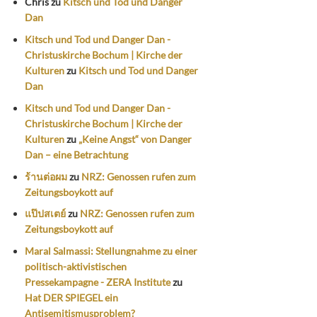
Chris
zu
Kitsch und Tod und Danger
Dan
Kitsch und Tod und Danger Dan -
Christuskirche Bochum | Kirche der
Kulturen
zu
Kitsch und Tod und Danger
Dan
Kitsch und Tod und Danger Dan -
Christuskirche Bochum | Kirche der
Kulturen
zu
„Keine Angst“ von Danger
Dan – eine Betrachtung
ร้านต่อผม
zu
NRZ: Genossen rufen zum
Zeitungsboykott auf
แป๊ปสเตย์
zu
NRZ: Genossen rufen zum
Zeitungsboykott auf
Maral Salmassi: Stellungnahme zu einer
politisch-aktivistischen
Pressekampagne - ZERA Institute
zu
Hat DER SPIEGEL ein
Antisemitismusproblem?