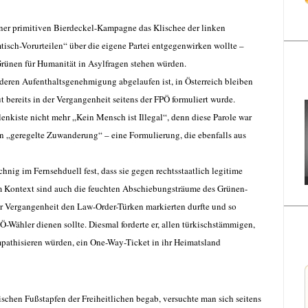
iner primitiven Bierdeckel-Kampagne das Klischee der linken
sch-Vorurteilen“ über die eigene Partei entgegenwirken wollte –
Grünen für Humanität in Asylfragen stehen würden.
, deren Aufenthaltsgenehmigung abgelaufen ist, in Österreich bleiben
t bereits in der Vergangenheit seitens der FPÖ formuliert wurde.
enkiste nicht mehr „Kein Mensch ist Illegal“, denn diese Parole war
 „geregelte Zuwanderung“ – eine Formulierung, die ebenfalls aus
hnig im Fernsehduell fest, dass sie gegen rechtsstaatlich legitime
m Kontext sind auch die feuchten Abschiebungsträume des Grünen-
der Vergangenheit den Law-Order-Türken markierten durfte und so
ähler dienen sollte. Diesmal forderte er, allen türkischstämmigen,
pathisieren würden, ein One-Way-Ticket in ihr Heimatsland
schen Fußstapfen der Freiheitlichen begab, versuchte man sich seitens