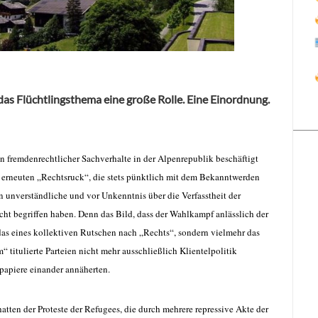
 das Flüchtlingsthema eine große Rolle. Eine Einordnung.
on fremdenrechtlicher Sachverhalte in der Alpenrepublik beschäftigt
 erneuten „Rechtsruck“, die stets pünktlich mit dem Bekanntwerden
 unverständliche und vor Unkenntnis über die Verfasstheit der
icht begriffen haben. Denn das Bild, dass der Wahlkampf anlässlich der
 das eines kollektiven Rutschen nach „Rechts“, sondern vielmehr das
“ titulierte Parteien
nicht mehr ausschließlich Klientelpolitik
spapiere einander annäherten.
tten der Proteste der Refugees, die durch mehrere repressive Akte der