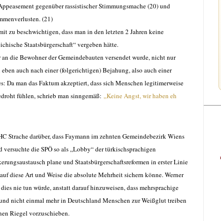
in Appeasement gegenüber rassistischer Stimmungsmache (20) und
mmenverlusten. (21)
it zu beschwichtigen, dass man in den letzten 2 Jahren keine
hische Staatsbürgerschaft“ vergeben hätte.
er an die Bewohner der Gemeindebauten versendet wurde, nicht nur
 eben auch nach einer (folgerichtigen) Bejahung, also auch einer
s: Da man das Faktum akzeptiert, dass sich Menschen legitimerweise
droht fühlen, schrieb man sinngemäß:
„Keine Angst, wir haben eh
HC Strache darüber, dass Faymann im zehnten Gemeindebezirk Wiens
d versuchte die SPÖ so als „Lobby“ der türkischsprachigen
rungsaustausch plane und Staatsbürgerschaftsreformen in erster Linie
auf diese Art und Weise die absolute Mehrheit sichern könne. Werner
dies nie tun würde, anstatt darauf hinzuweisen, dass mehrsprachige
und nicht einmal mehr in Deutschland Menschen zur Weißglut treiben
inen Riegel vorzuschieben.