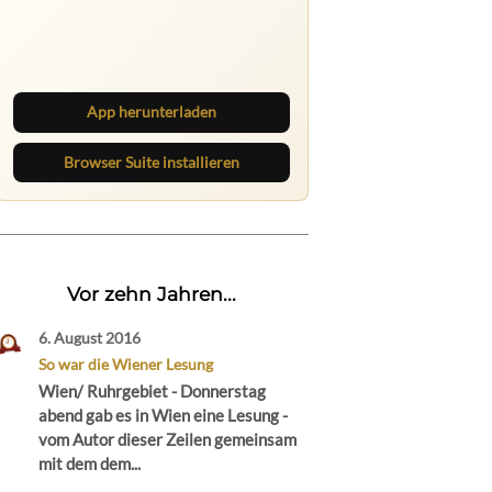
Nichts mehr verpassen
Die Ruhrbarone-App bringt den Blog
aufs Handy. Die Browser Suite hält
dich am Desktop auf dem Laufenden.
App herunterladen
Browser Suite installieren
Vor zehn Jahren...
6. August 2016
So war die Wiener Lesung
Wien/ Ruhrgebiet - Donnerstag
abend gab es in Wien eine Lesung -
vom Autor dieser Zeilen gemeinsam
mit dem dem...