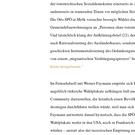
der österreichischen Sozialdemokratie einerseits 
andererseits in warnenden Tönen vor möglichen Sti
Die Orts-SPÖ in Melk versuchte besorgte Wähler dam
Gemeindebauwohnungen an „Personen ohne österreic
Und tatsächlich klang der Aufklärungsbrief (22), d
nach Rationalisierung des Ausländerhasses, sondern
geschickten Instrumentalisierung des Gedankengute
von einem „migrantischen Verdrängungsprozess“ be
keine reingelassen.“
Im Fernsehduell mit Werner Faymann empörte sich 
angeblich türkische Wahlplakate aufhängen ließ un
Community darzustellen, die heimlich einen Bevölke
deswegen durchführen wollen würde, weil man sich 
Faymann antwortete darauf hysterisch, dass die SPÖ 
Wahlplakate weder in den USA, noch in Frankreich 
würden – anstatt also der rassistischen Empörung e