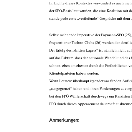
Im Lichte dieses Kontextes verwundert es auch nicht
der SPÖ-Basis laut wurden, die eine Koalition mit d
stande pede erste „vertiefende“ Gespräche mit dem 
Selbst mahnende Imperative der Faymann-SPÖ (25), 
frequentierter Techno-Clubs (26) werden den deutl
Der Erfolg des „dritten Lagers“ ist nämlich nicht a
auf das Faktum, dass der nationale Wandel und das 
sehnen, eben am ehesten durch die Freiheitlichen v
Klientelparteien haben werden.
Wenn Letztere überhaupt irgendetwas für den Aufsti
„ausgegrenzt“ haben und ihren Forderungen zuvorge
bei den FPÖ-Wählerschaft durchwegs um Rassisten h
FPÖ durch dieses Appeasement dauerhaft ausbremse
Anmerkungen: