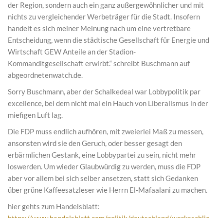
der Region, sondern auch ein ganz außergewöhnlicher und mit
nichts zu vergleichender Werbeträger für die Stadt. Insofern
handelt es sich meiner Meinung nach um eine vertretbare
Entscheidung, wenn die städtische Gesellschaft für Energie und
Wirtschaft GEW Anteile an der Stadion-
Kommanditgesellschaft erwirbt.“ schreibt Buschmann auf
abgeordnetenwatch.de.
Sorry Buschmann, aber der Schalkedeal war Lobbypolitik par
excellence, bei dem nicht mal ein Hauch von Liberalismus in der
miefigen Luft lag.
Die FDP muss endlich aufhören, mit zweierlei Maß zu messen,
ansonsten wird sie den Geruch, oder besser gesagt den
erbärmlichen Gestank, eine Lobbypartei zu sein, nicht mehr
loswerden. Um wieder Glaubwürdig zu werden, muss die FDP
aber vor allem bei sich selber ansetzen, statt sich Gedanken
über grüne Kaffeesatzleser wie Herrn El-Mafaalani zu machen.
hier gehts zum Handelsblatt:
https://www.handelsblatt.com/politik/deutschland/werksschlie