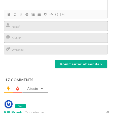
{}
[+]
Name*
E-
Mail*
Webseite
17
COMMENTS
Älteste
Gast
Bill Brook
12 Jahre vor