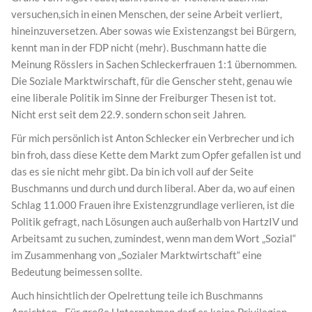
versuchen,sich in einen Menschen, der seine Arbeit verliert,
hineinzuversetzen. Aber sowas wie Existenzangst bei Bürgern,
kennt man in der FDP nicht (mehr). Buschmann hatte die
Meinung Rösslers in Sachen Schleckerfrauen 1:1 übernommen.
Die Soziale Marktwirschaft, für die Genscher steht, genau wie
eine liberale Politik im Sinne der Freiburger Thesen ist tot.
Nicht erst seit dem 22.9. sondern schon seit Jahren.
Für mich persönlich ist Anton Schlecker ein Verbrecher und ich
bin froh, dass diese Kette dem Markt zum Opfer gefallen ist und
das es sie nicht mehr gibt. Da bin ich voll auf der Seite
Buschmanns und durch und durch liberal. Aber da, wo auf einen
Schlag 11.000 Frauen ihre Existenzgrundlage verlieren, ist die
Politik gefragt, nach Lösungen auch außerhalb von HartzIV und
Arbeitsamt zu suchen, zumindest, wenn man dem Wort „Sozial“
im Zusammenhang von „Sozialer Marktwirtschaft“ eine
Bedeutung beimessen sollte.
Auch hinsichtlich der Opelrettung teile ich Buschmanns
Ansichten. „Für große Unternehmen darf es keine Privilegien