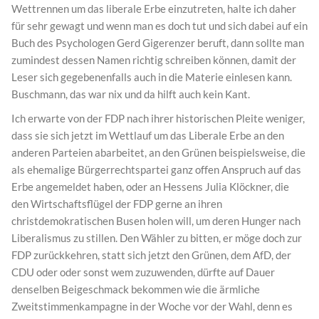
Wettrennen um das liberale Erbe einzutreten, halte ich daher
für sehr gewagt und wenn man es doch tut und sich dabei auf ein
Buch des Psychologen Gerd Gigerenzer beruft, dann sollte man
zumindest dessen Namen richtig schreiben können, damit der
Leser sich gegebenenfalls auch in die Materie einlesen kann.
Buschmann, das war nix und da hilft auch kein Kant.
Ich erwarte von der FDP nach ihrer historischen Pleite weniger,
dass sie sich jetzt im Wettlauf um das Liberale Erbe an den
anderen Parteien abarbeitet, an den Grünen beispielsweise, die
als ehemalige Bürgerrechtspartei ganz offen Anspruch auf das
Erbe angemeldet haben, oder an Hessens Julia Klöckner, die
den Wirtschaftsflügel der FDP gerne an ihren
christdemokratischen Busen holen will, um deren Hunger nach
Liberalismus zu stillen. Den Wähler zu bitten, er möge doch zur
FDP zurückkehren, statt sich jetzt den Grünen, dem AfD, der
CDU oder oder sonst wem zuzuwenden, dürfte auf Dauer
denselben Beigeschmack bekommen wie die ärmliche
Zweitstimmenkampagne in der Woche vor der Wahl, denn es