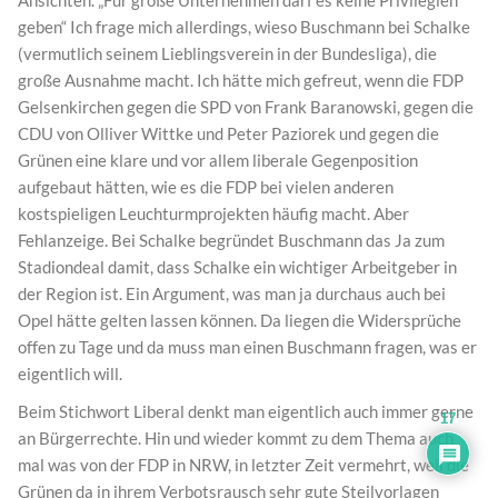
geben“ Ich frage mich allerdings, wieso Buschmann bei Schalke
(vermutlich seinem Lieblingsverein in der Bundesliga), die
große Ausnahme macht. Ich hätte mich gefreut, wenn die FDP
Gelsenkirchen gegen die SPD von Frank Baranowski, gegen die
CDU von Olliver Wittke und Peter Paziorek und gegen die
Grünen eine klare und vor allem liberale Gegenposition
aufgebaut hätten, wie es die FDP bei vielen anderen
kostspieligen Leuchturmprojekten häufig macht. Aber
Fehlanzeige. Bei Schalke begründet Buschmann das Ja zum
Stadiondeal damit, dass Schalke ein wichtiger Arbeitgeber in
der Region ist. Ein Argument, was man ja durchaus auch bei
Opel hätte gelten lassen können. Da liegen die Widersprüche
offen zu Tage und da muss man einen Buschmann fragen, was er
eigentlich will.
Beim Stichwort Liberal denkt man eigentlich auch immer gerne
17
an Bürgerrechte. Hin und wieder kommt zu dem Thema auch
mal was von der FDP in NRW, in letzter Zeit vermehrt, weil die
Grünen da in ihrem Verbotsrausch sehr gute Steilvorlagen