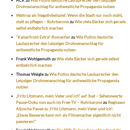
ACK
zu
Wie Putins deutsche Lautsprecher den Leipziger
Drohnenanschlag für antiwestliche Propaganda nutzen
Waltrop als Negativbeispiel: Wenn die Stadt nur noch mäht,
statt zu pflegen – Ruhrbarone
zu
Wie viele Bäcker sich gerade
selbst entbehrlich machen
"Kaiserfront Extra"-Romanfan
zu
Wie Putins deutsche
Lautsprecher den Leipziger Drohnenanschlag für
antiwestliche Propaganda nutzen
Frank Wohlgemuth
zu
Wie viele Bäcker sich gerade selbst
entbehrlich machen
Thomas Weigle
zu
Wie Putins deutsche Lautsprecher den
Leipziger Drohnenanschlag für antiwestliche Propaganda
nutzen
„Fritz Litzmann, mein Vater und ich“ auf 3sat – Sehenswerte
Pause-Doku nun auch im Free-TV – Ruhrbarone
zu
Regisseur
Aljoscha Pause zu ‚Fritz Litzmann, mein Vater und ich‘:
„Etwas Besseres kann mir als Filmemacher eigentlich nicht
passieren!“