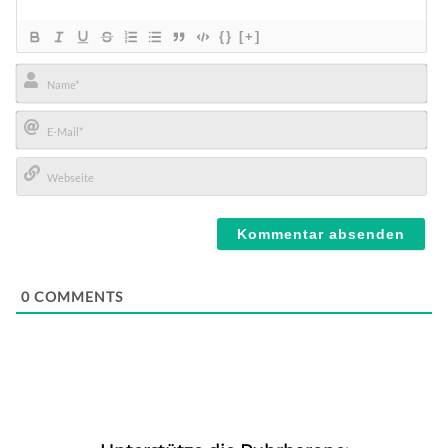
{}
[+]
Name*
E-
Mail*
Webseite
0
COMMENTS