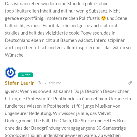
Das ist dann eben wieder reine Standortpolitik ohne
(pop-)kulturellen Inhalt und mit nur wenig Substanz. Nicht
gerade exportfähig. Insofern reichen Politfuzzis
und Szene
halt nicht, es muss Esprit da rein und gerne auch cultural
studies und halt das vielzitierte coole Popwissen, das in
Deutschland eben nicht auf Bäumen wächst. Interdisziplinär,
auch pop-theoretisch und vor allem inspirierend – das wären so
Wünsche.
Autor
Stefan Laurin
17 Jahre vor
@Jens: Wenn es soweit ist kannst Du ja Diedrich Diederichsen
bitten, die Professur für Poptheorie zu übernehmen. Gerade ein
fundiertes Wissen in Poptheorie ist für junge Musiker von
ungeheurer Bedeutung. Wir wissen ja alle, das Velvet
Underground, The Fall, The Clash, Die Sterne und Fettes Brot
ohne das der Bandgründung vorangegangene 30-Semestrige
Soziologiestudium undenkbar gewesen wären. Zu welchen