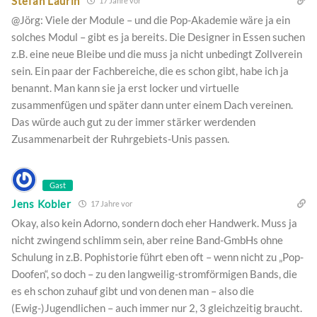
Stefan Laurin
17 Jahre vor
@Jörg: Viele der Module – und die Pop-Akademie wäre ja ein
solches Modul – gibt es ja bereits. Die Designer in Essen suchen
z.B. eine neue Bleibe und die muss ja nicht unbedingt Zollverein
sein. Ein paar der Fachbereiche, die es schon gibt, habe ich ja
benannt. Man kann sie ja erst locker und virtuelle
zusammenfügen und später dann unter einem Dach vereinen.
Das würde auch gut zu der immer stärker werdenden
Zusammenarbeit der Ruhrgebiets-Unis passen.
Gast
Jens Kobler
17 Jahre vor
Okay, also kein Adorno, sondern doch eher Handwerk. Muss ja
nicht zwingend schlimm sein, aber reine Band-GmbHs ohne
Schulung in z.B. Pophistorie führt eben oft – wenn nicht zu „Pop-
Doofen“, so doch – zu den langweilig-stromförmigen Bands, die
es eh schon zuhauf gibt und von denen man – also die
(Ewig-)Jugendlichen – auch immer nur 2, 3 gleichzeitig braucht.