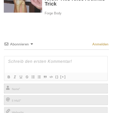
Abonnieren
Anmelden
{}
[+]
Name*
E-