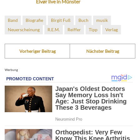
Eivør live in Münster
Band
Biografie
Birgit Fuß
Buch
musik
Neuerscheinung
R.E.M.
Reiffer
Tipp
Verlag
Vorheriger Beitrag
Nächster Beitrag
Werbung