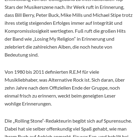
Stars der Musikerszene nach. Ihr Werk ruft in Erinnerung,
dass Bill Berry, Peter Buck, Mike Mills und Michael Stipe trotz
ihres stetig steigenden Erfolges immer auf Integrität und
Kompromisslosigkeit wertlegten. Fuß ruft die großen Hits
der Band wie „Losing My Religion“ in Erinnerung und
zelebriert die zahlreichen Alben, die noch heute von
Bedeutung sind.
Von 1980 bis 2011 definierten R.E.M für viele
Musikliebhaber, was Alternative Rock ist. Sich daran, über
zehn Jahre nach dem Offiziellen Ende der Gruppe, noch
einmal frisch zu erinnern, weckt beim geneigten Leser
wohlige Erinnerungen.
Die „Rolling Stone“-Redakteurin begibt sich auf Spurensuche.
Dabei hat sie selber offenkundig viel Spaß gehabt, wie man
ihrem Buch auf Anhieb anmerkt. Sie war Fan, und behält bei