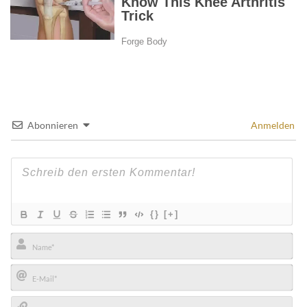
Abonnieren
Anmelden
{}
[+]
Name*
E-