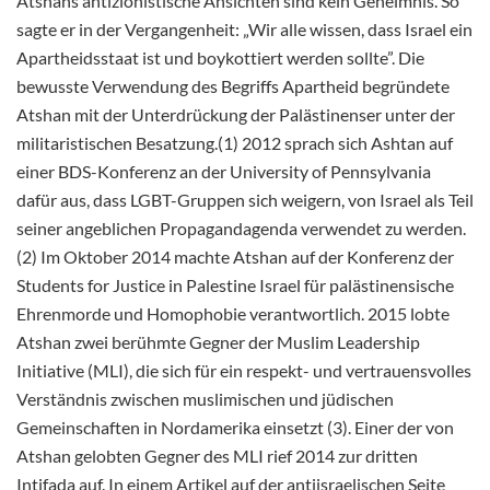
Atshans antizionistische Ansichten sind kein Geheimnis. So
sagte er in der Vergangenheit: „Wir alle wissen, dass Israel ein
Apartheidsstaat ist und boykottiert werden sollte”. Die
bewusste Verwendung des Begriffs Apartheid begründete
Atshan mit der Unterdrückung der Palästinenser unter der
militaristischen Besatzung.(1) 2012 sprach sich Ashtan auf
einer BDS-Konferenz an der University of Pennsylvania
dafür aus, dass LGBT-Gruppen sich weigern, von Israel als Teil
seiner angeblichen Propagandagenda verwendet zu werden.
(2) Im Oktober 2014 machte Atshan auf der Konferenz der
Students for Justice in Palestine Israel für palästinensische
Ehrenmorde und Homophobie verantwortlich. 2015 lobte
Atshan zwei berühmte Gegner der Muslim Leadership
Initiative (MLI), die sich für ein respekt- und vertrauensvolles
Verständnis zwischen muslimischen und jüdischen
Gemeinschaften in Nordamerika einsetzt (3). Einer der von
Atshan gelobten Gegner des MLI rief 2014 zur dritten
Intifada auf. In einem Artikel auf der antiisraelischen Seite