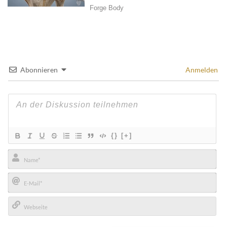
Abonnieren
Anmelden
{}
[+]
Name*
E-
Mail*
Webseite