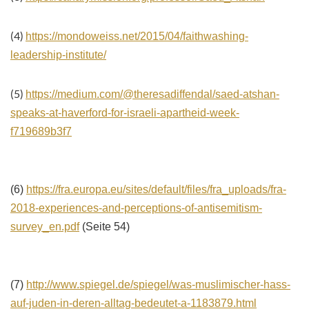
(4)
https://mondoweiss.net/2015/04/faithwashing-
leadership-institute/
(5)
https://medium.com/@theresadiffendal/saed-atshan-
speaks-at-haverford-for-israeli-apartheid-week-
f719689b3f7
(6)
https://fra.europa.eu/sites/default/files/fra_uploads/fra-
2018-experiences-and-perceptions-of-antisemitism-
survey_en.pdf
(Seite 54)
(7)
http://www.spiegel.de/spiegel/was-muslimischer-hass-
auf-juden-in-deren-alltag-bedeutet-a-1183879.html