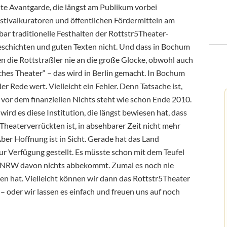
lte Avantgarde, die längst am Publikum vorbei
estivalkuratoren und öffentlichen Fördermitteln am
bar traditionelle Festhalten der Rottstr5Theater-
eschichten und guten Texten nicht. Und dass in Bochum
en die Rottstraßler nie an die große Glocke, obwohl auch
ches Theater“ – das wird in Berlin gemacht. In Bochum
der Rede wert. Vielleicht ein Fehler. Denn Tatsache ist,
 vor dem finanziellen Nichts steht wie schon Ende 2010.
ird es diese Institution, die längst bewiesen hat, dass
Theaterverrückten ist, in absehbarer Zeit nicht mehr
ber Hoffnung ist in Sicht. Gerade hat das Land
zur Verfügung gestellt. Es müsste schon mit dem Teufel
in NRW davon nichts abbekommt. Zumal es noch nie
en hat. Vielleicht können wir dann das Rottstr5Theater
– oder wir lassen es einfach und freuen uns auf noch