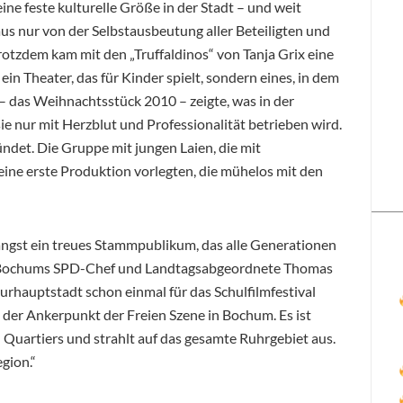
ne feste kulturelle Größe in der Stadt – und weit
us nur von der Selbstausbeutung aller Beteiligten und
otzdem kam mit den „Truffaldinos“ von Tanja Grix eine
in Theater, das für Kinder spielt, sondern eines, in dem
 – das Weihnachtsstück 2010 – zeigte, was in der
ie nur mit Herzblut und Professionalität betrieben wird.
ündet. Die Gruppe mit jungen Laien, die mit
ine erste Produktion vorlegten, die mühelos mit den
ängst ein treues Stammpublikum, das alle Generationen
h Bochums SPD-Chef und Landtagsabgeordnete Thomas
urhauptstadt schon einmal für das Schulfilmfestival
t der Ankerpunkt der Freien Szene in Bochum. Es ist
 Quartiers und strahlt auf das gesamte Ruhrgebiet aus.
gion.“