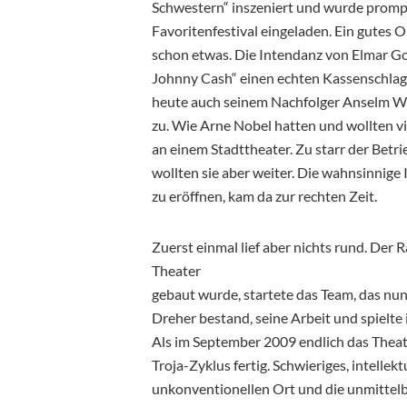
Schwestern“ inszeniert und wurde prompt
Favoritenfestival eingeladen. Ein gutes 
schon etwas. Die Intendanz von Elmar Go
Johnny Cash“ einen echten Kassenschlager
heute auch seinem Nachfolger Anselm Web
zu. Wie Arne Nobel hatten und wollten v
an einem Stadttheater. Zu starr der Betri
wollten sie aber weiter. Die wahnsinnige 
zu eröffnen, kam da zur rechten Zeit.
Zuerst einmal lief aber nichts rund. Der
Theater
gebaut wurde, startete das Team, das nu
Dreher bestand, seine Arbeit und spielte
Als im September 2009 endlich das Theat
Troja-Zyklus fertig. Schwieriges, intellek
unkonventionellen Ort und die unmittel