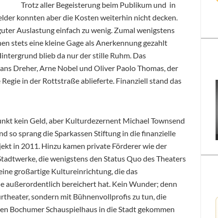
Trotz aller Begeisterung beim Publikum und in
gelder konnten aber die Kosten weiterhin nicht decken.
 guter Auslastung einfach zu wenig. Zumal wenigstens
hen stets eine kleine Gage als Anerkennung gezahlt
intergrund blieb da nur der stille Ruhm. Das
ans Dreher, Arne Nobel und Oliver Paolo Thomas, der
 Regie in der Rottstraße ablieferte. Finanziell stand das
unkt kein Geld, aber Kulturdezernent Michael Townsend
 so sprang die Sparkassen Stiftung in die finanzielle
ekt in 2011. Hinzu kamen private Förderer wie der
Stadtwerke, die wenigstens den Status Quo des Theaters
„eine großartige Kultureinrichtung, die das
e außerordentlich bereichert hat. Kein Wunder; denn
rtheater, sondern mit Bühnenvollprofis zu tun, die
ren Bochumer Schauspielhaus in die Stadt gekommen