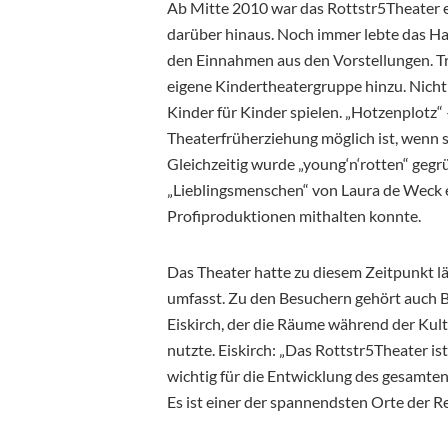
Ab Mitte 2010 war das Rottstr5Theater ei
darüber hinaus. Noch immer lebte das Ha
den Einnahmen aus den Vorstellungen. Tr
eigene Kindertheatergruppe hinzu. Nicht e
Kinder für Kinder spielen. „Hotzenplotz“
Theaterfrüherziehung möglich ist, wenn s
Gleichzeitig wurde „young‘n‘rotten“ gegr
„Lieblingsmenschen“ von Laura de Weck e
Profiproduktionen mithalten konnte.
Das Theater hatte zu diesem Zeitpunkt l
umfasst. Zu den Besuchern gehört auc
Eiskirch, der die Räume während der Kult
nutzte. Eiskirch: „Das Rottstr5Theater is
wichtig für die Entwicklung des gesamten
Es ist einer der spannendsten Orte der Re