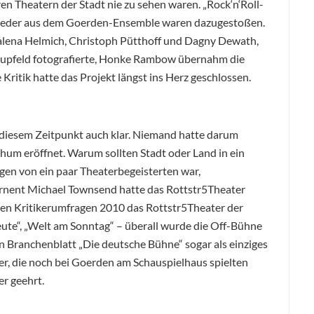
en Theatern der Stadt nie zu sehen waren. „Rock‘n‘Roll-
glieder aus dem Goerden-Ensemble waren dazugestoßen.
dalena Helmich, Christoph Pütthoff und Dagny Dewath,
 Hupfeld fotografierte, Honke Rambow übernahm die
 Kritik hatte das Projekt längst ins Herz geschlossen.
 diesem Zeitpunkt auch klar. Niemand hatte darum
chum eröffnet. Warum sollten Stadt oder Land in ein
ügen von ein paar Theaterbegeisterten war,
nent Michael Townsend hatte das Rottstr5Theater
 den Kritikerumfragen 2010 das Rottstr5Theater der
eute“, „Welt am Sonntag“ – überall wurde die Off-Bühne
n Branchenblatt „Die deutsche Bühne“ sogar als einziges
er, die noch bei Goerden am Schauspielhaus spielten
r geehrt.