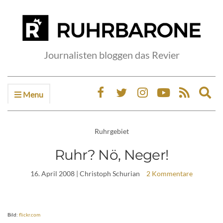
Journalisten bloggen das Revier
Menu
Ex
sea
fo
Ruhrgebiet
Ruhr? Nö, Neger!
16. April 2008
| Christoph Schurian
2 Kommentare
Bild:
flickr.com