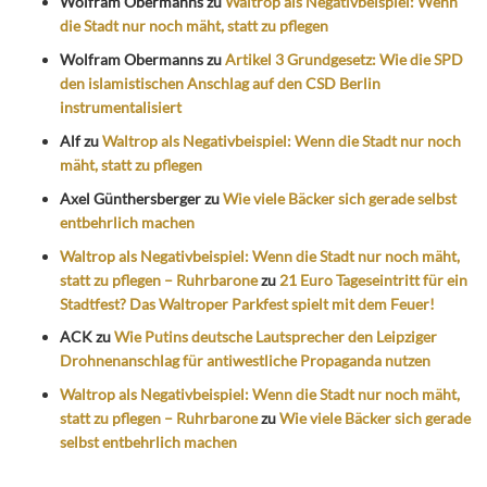
Wolfram Obermanns
zu
Waltrop als Negativbeispiel: Wenn
die Stadt nur noch mäht, statt zu pflegen
Wolfram Obermanns
zu
Artikel 3 Grundgesetz: Wie die SPD
den islamistischen Anschlag auf den CSD Berlin
instrumentalisiert
Alf
zu
Waltrop als Negativbeispiel: Wenn die Stadt nur noch
mäht, statt zu pflegen
Axel Günthersberger
zu
Wie viele Bäcker sich gerade selbst
entbehrlich machen
Waltrop als Negativbeispiel: Wenn die Stadt nur noch mäht,
statt zu pflegen – Ruhrbarone
zu
21 Euro Tageseintritt für ein
Stadtfest? Das Waltroper Parkfest spielt mit dem Feuer!
ACK
zu
Wie Putins deutsche Lautsprecher den Leipziger
Drohnenanschlag für antiwestliche Propaganda nutzen
Waltrop als Negativbeispiel: Wenn die Stadt nur noch mäht,
statt zu pflegen – Ruhrbarone
zu
Wie viele Bäcker sich gerade
selbst entbehrlich machen