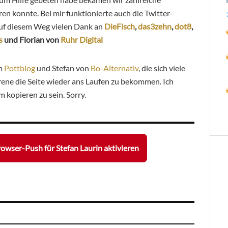
eren konnte. Bei mir funktionierte auch die Twitter-
auf diesem Weg vielen Dank an
DieFisch
,
das3zehn
,
dot8
,
s
u
nd Florian von
Ruhr Digital
om
Pottblog
und Stefan von
Bo-Alternativ
, die sich viele
ene die Seite wieder ans Laufen zu bekommen. Ich
m kopieren zu sein. Sorry.
owser-Push für Stefan Laurin aktivieren