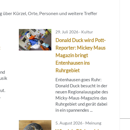
 über Kürzel, Orte, Personen und weitere Treffer
29. Juli 2026 · Kultur
Donald Duck wird Pott-
:
Reporter: Mickey Maus
Magazin bringt
Entenhausen ins
Ruhrgebiet
und
usik
Entenhausen goes Ruhr:
Donald Duck besucht in der
ut.
neuen Regionalausgabe des
.
Micky‑Maus‑Magazins das
Ruhrgebiet und gerät dabei
in ein spannendes ...
5. August 2026 · Meinung