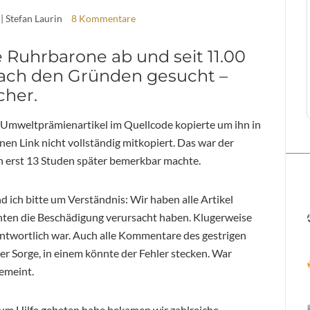
| Stefan Laurin
8 Kommentare
 Ruhrbarone ab und seit 11.00
nach den Gründen gesucht –
cher.
es Umweltprämienartikel im Quellcode kopierte um ihn in
nen Link nicht vollständig mitkopiert. Das war der
ich erst 13 Studen später bemerkbar machte.
 ich bitte um Verständnis: Wir haben alle Artikel
nnten die Beschädigung verursacht haben. Klugerweise
rantwortlich war. Auch alle Kommentare des gestrigen
r Sorge, in einem könnte der Fehler stecken. War
gemeint.
um Hilfe gebeten habe bekamen wir zahlreiche