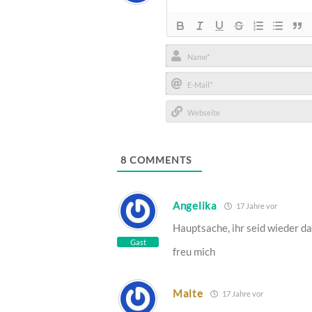
Name*
E-
Mail*
Webseite
8
COMMENTS
Angelika
17 Jahre vor
Hauptsache, ihr seid wieder da
Gast
freu mich
Malte
17 Jahre vor