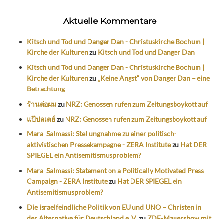
Aktuelle Kommentare
Kitsch und Tod und Danger Dan - Christuskirche Bochum |
Kirche der Kulturen
zu
Kitsch und Tod und Danger Dan
Kitsch und Tod und Danger Dan - Christuskirche Bochum |
Kirche der Kulturen
zu
„Keine Angst“ von Danger Dan – eine
Betrachtung
ร้านต่อผม
zu
NRZ: Genossen rufen zum Zeitungsboykott auf
แป๊ปสเตย์
zu
NRZ: Genossen rufen zum Zeitungsboykott auf
Maral Salmassi: Stellungnahme zu einer politisch-
aktivistischen Pressekampagne - ZERA Institute
zu
Hat DER
SPIEGEL ein Antisemitismusproblem?
Maral Salmassi: Statement on a Politically Motivated Press
Campaign - ZERA Institute
zu
Hat DER SPIEGEL ein
Antisemitismusproblem?
Die israelfeindliche Politik von EU und UNO – Christen in
der Alternative für Deutschland e. V.
zu
ZDF-Mauershow mit