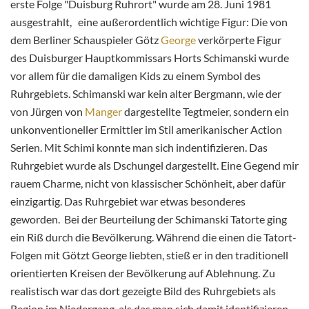
erste Folge "Duisburg Ruhrort" wurde am 28. Juni 1981
ausgestrahlt, eine außerordentlich wichtige Figur: Die von
dem Berliner Schauspieler Götz
George
verkörperte Figur
des Duisburger Hauptkommissars Horts Schimanski wurde
vor allem für die damaligen Kids zu einem Symbol des
Ruhrgebiets. Schimanski war kein alter Bergmann, wie der
von Jürgen von
Manger
dargestellte Tegtmeier, sondern ein
unkonventioneller Ermittler im Stil amerikanischer Action
Serien. Mit Schimi konnte man sich indentifizieren. Das
Ruhrgebiet wurde als Dschungel dargestellt. Eine Gegend mir
rauem Charme, nicht von klassischer Schönheit, aber dafür
einzigartig. Das Ruhrgebiet war etwas besonderes
geworden. Bei der Beurteilung der Schimanski Tatorte ging
ein Riß durch die Bevölkerung. Während die einen die Tatort-
Folgen mit Götzt George liebten, stieß er in den traditionell
orientierten Kreisen der Bevölkerung auf Ablehnung. Zu
realistisch war das dort gezeigte Bild des Ruhrgebiets als
Region im Niedergang, als das man sich damit identifizieren