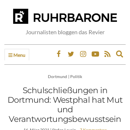
Journalisten bloggen das Revier
Menu
Ex
sea
fo
Dortmund
|
Politik
Schulschließungen in
Dortmund: Westphal hat Mut
und
Verantwortungsbewusstsein
16. März 2021
| Stefan Laurin
7 Kommentare