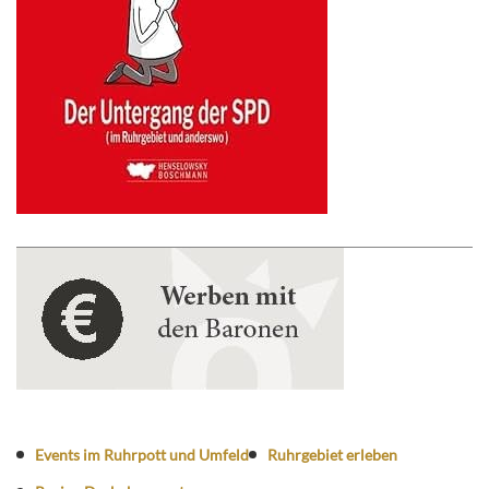
Events im Ruhrpott und Umfeld
Ruhrgebiet erleben