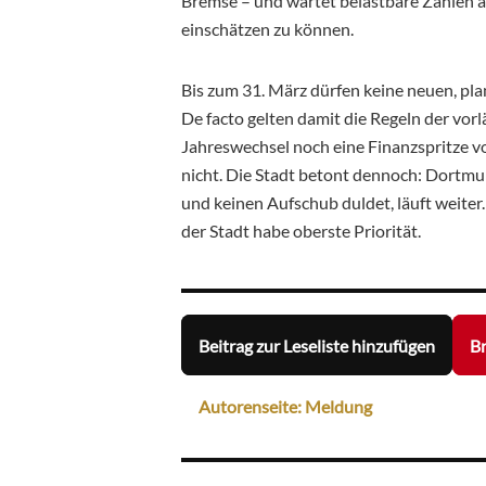
Bremse – und wartet belastbare Zahlen au
einschätzen zu können.
Bis zum 31. März dürfen keine neuen, pl
De facto gelten damit die Regeln der vo
Jahreswechsel noch eine Finanzspritze
nicht. Die Stadt betont dennoch: Dortmund
und keinen Aufschub duldet, läuft weiter
der Stadt habe oberste Priorität.
Beitrag zur Leseliste hinzufügen
Br
Autorenseite: Meldung