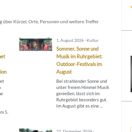
 über Kürzel, Orte, Personen und weitere Treffer
1. August 2026 · Kultur
Sommer, Sonne und
net
Musik im Ruhrgebiet:
Outdoor-Festivals im
ion
August
tet
Bei strahlender Sonne und
m
unter freiem Himmel Musik
ne
genießen, lässt sich im
Ruhrgebiet besonders gut.
Im August gibt es eine ...
m 5.
21. Dezember 2024 ·