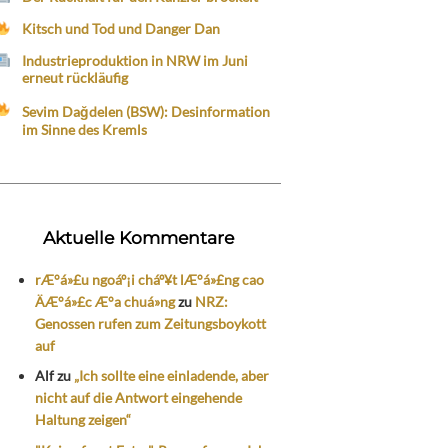
Kitsch und Tod und Danger Dan
Industrieproduktion in NRW im Juni
erneut rückläufig
Sevim Dağdelen (BSW): Desinformation
im Sinne des Kremls
Aktuelle Kommentare
rÆ°á»£u ngoáº¡i cháº¥t lÆ°á»£ng cao
ÄÆ°á»£c Æ°a chuá»ng
zu
NRZ:
Genossen rufen zum Zeitungsboykott
auf
Alf
zu
„Ich sollte eine einladende, aber
nicht auf die Antwort eingehende
Haltung zeigen“