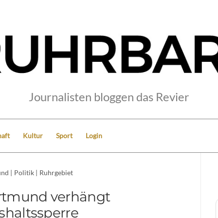
Journalisten bloggen das Revier
aft
Kultur
Sport
Login
und
|
Politik
|
Ruhrgebiet
rtmund verhängt
haltssperre