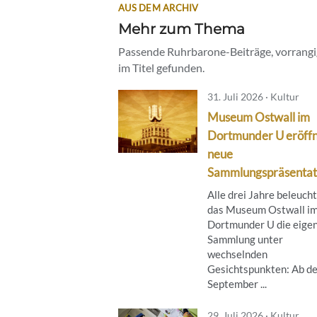
AUS DEM ARCHIV
Mehr zum Thema
Passende Ruhrbarone-Beiträge, vorrangig
im Titel gefunden.
31. Juli 2026 · Kultur
Museum Ostwall im
Dortmunder U eröff
neue
Sammlungspräsentat
Alle drei Jahre beleuch
das Museum Ostwall i
Dortmunder U die eige
Sammlung unter
wechselnden
Gesichtspunkten: Ab de
September ...
29. Juli 2026 · Kultur