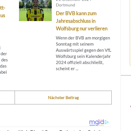
Dortmund
tt-
Der BVB kann zum
aus
Jahresabschluss in
Wolfsburg nur verlieren
Wenn der BVB am morgigen
Sonntag mit seinem
:
Auswärtsspiel gegen den VfL
 der
Wolfsburg sein Kalenderjahr
 des
2024 offiziell abschließt,
das
scheint er ...
abei
Nächster Beitrag