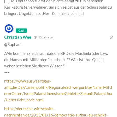
[…] so. Und schön zuerst den nichts damit zu tun habenden
Karikaturisten erwähnen, um sich selbst aus der Schussbahn zu
bringen. Ungefähr so: „Herr Kommissar, die […]
Gast
Christian Wee
13 Jahre vor
@Raphael:
„Wie kommen Sie darauf, daß die BRD die Muslimbrüder bzw.
die Hamas mit Milliarden “beschenkt”? Was ist Ihre Quelle,
woher beziehen Sie dieses Wissen?“
—–
https://www.auswaertiges-
amt.de/DE/Aussenpolitik/RegionaleSchwerpunkte/NaherMittl
ererOsten/IsraelPalaestinensischeGebiete/ZukunftPalaestina
/Uebersicht_node.html
https://deutsche-wirtschafts-
nachrichten.de/2013/01/16/demokratie-aufbau-eu-schickt-