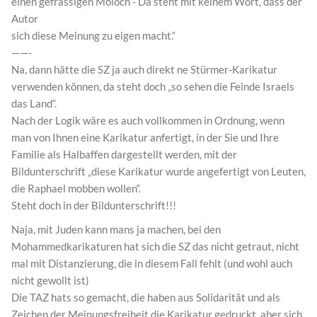
einen gefrässigen Moloch”- Da steht mit keinem Wort, dass der
Autor
sich diese Meinung zu eigen macht.“
——-
Na, dann hätte die SZ ja auch direkt ne Stürmer-Karikatur
verwenden können, da steht doch „so sehen die Feinde Israels
das Land“.
Nach der Logik wäre es auch vollkommen in Ordnung, wenn
man von Ihnen eine Karikatur anfertigt, in der Sie und Ihre
Familie als Halbaffen dargestellt werden, mit der
Bildunterschrift „diese Karikatur wurde angefertigt von Leuten,
die Raphael mobben wollen“.
Steht doch in der Bildunterschrift!!!
Naja, mit Juden kann mans ja machen, bei den
Mohammedkarikaturen hat sich die SZ das nicht getraut, nicht
mal mit Distanzierung, die in diesem Fall fehlt (und wohl auch
nicht gewollt ist)
Die TAZ hats so gemacht, die haben aus Solidarität und als
Zeichen der Meinungsfreiheit die Karikatur gedruckt, aber sich