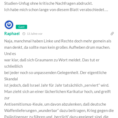
Studien-Unfug ohne kritische Nachfragen abdruckt.
Ich habe mich schon lange von diesem Blatt verabschiedet….
Gast
Raphael
13 Jahre vor
Naja, manchmal haben Linke und Rechte doch mehr gemein als
man denkt, da sollte man kein großes Aufheben drum machen.
Und es
war klar, daß sich Graumann zu Wort meldet. Das tut er
schließlich
bei jeder noch so unpassenden Gelegenheit. Der eigentliche
Skandal
ist jedoch, daß Israel Jahr für Jahr tatsächlich „serviert“ wird.
Man zieht sich an einer lächerlichen Karikatur hoch, und greift
zur
Antisemitismus-Keule, um davon abzulenken, daß deutsche
Waffenlieferungen „wunderbar“ dazu beitragen, Krieg gegen die
Palästinenser zu führen und „herrlich“ dazu geeignet sind, die