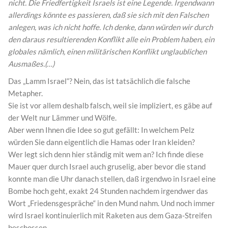
nicht. Die Friedfertigkeit Israels ist eine Legende. Irgendwann
allerdings könnte es passieren, daß sie sich mit den Falschen
anlegen, was ich nicht hoffe. Ich denke, dann würden wir durch
den daraus resultierenden Konflikt alle ein Problem haben, ein
globales nämlich, einen militärischen Konflikt unglaublichen
Ausmaßes.(…)
Das „Lamm Israel“? Nein, das ist tatsächlich die falsche
Metapher.
Sie ist vor allem deshalb falsch, weil sie impliziert, es gäbe auf
der Welt nur Lämmer und Wölfe.
Aber wenn Ihnen die Idee so gut gefällt: In welchem Pelz
würden Sie dann eigentlich die Hamas oder Iran kleiden?
Wer legt sich denn hier ständig mit wem an? Ich finde diese
Mauer quer durch Israel auch gruselig, aber bevor die stand
konnte man die Uhr danach stellen, daß irgendwo in Israel eine
Bombe hoch geht, exakt 24 Stunden nachdem irgendwer das
Wort „Friedensgespräche“ in den Mund nahm. Und noch immer
wird Israel kontinuierlich mit Raketen aus dem Gaza-Streifen
beschossen.