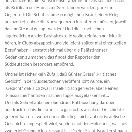
aufzusuchen!), die Palästinenser aber nicht. Das soll aber nicht
als Kritik an der Hamas mißverstanden werden, ganz im
Gegenteil: Die Schutzräume ermöglichen Israel, einen Krieg
anzuzetteln, ohne die Konsequenzen fürchten zu müssen, jawoll,
das mußte mal gesagt werden! Und die israelischen
Jugendlichen an der Bushaltestelle wollen einfach nur Musik
hören, in Clubs abzappeln und vielleicht später mal einen geilen
Beruf haben – anstatt sich mal über die Palästinenser
Gedanken zu machen, das findet der Reporter der
Süddeutschen besonders empörend.
Und es ist sicher kein Zufall, daß Günter Grass‘ „kritisches
Gedicht“ in der Süddeutschen veröffentlicht wurde, ein
„Gedicht“, daß sich zwar israelkritisch gerierte, aber keinen
„klassischen“ antisemitischen Topos ausgelassen hat…
Und als Sahnehäubchen obendrauf Enttäuschung darüber
ausdrückte, daß die Israelis so gar nichts aus ihrer Geschichte
gelernt hätten – wobei dann allerdings nicht auf die israelische
Geschichte angespielt wird, sondern auf den Holocaust, was aus
zweierlei Gründen interessant ist: Da der Staat Israel erst nach