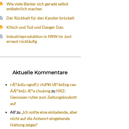
Wie viele Bäcker sich gerade selbst
entbehrlich machen
Der Rückhalt für den Kanzler bröckelt
Kitsch und Tod und Danger Dan
Industrieproduktion in NRW im Juni
erneut rückläufig
Aktuelle Kommentare
rÆ°á»£u ngoáº¡i cháº¥t lÆ°á»£ng cao
ÄÆ°á»£c Æ°a chuá»ng
zu
NRZ:
Genossen rufen zum Zeitungsboykott
auf
Alf
zu
„Ich sollte eine einladende, aber
nicht auf die Antwort eingehende
Haltung zeigen“