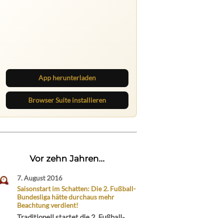
Ruhrbarone auf allen Geräten
Lies unterwegs weiter, speichere
Beiträge und behalte neue Texte
direkt im Browser im Blick.
App herunterladen
Browser Suite installieren
Vor zehn Jahren...
7. August 2016
Saisonstart im Schatten: Die 2. Fußball-
Bundesliga hätte durchaus mehr
Beachtung verdient!
Traditionell startet die 2. Fußball-