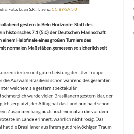
ia, Foto: Luan S.R. , Lizenz:
CC BY-SA 3.0
ballabend gestern in Belo Horizonte. Statt des
ein historisches 7:1 (5:0) der Deutschen Mannschaft
n einem Halbfinale eines großen Turniers des
 mit normalen Maßstäben gemessen so sicherlich seit
onzentrierten und guten Leistung der Löw-Truppe
der die Auswahl Brasiliens schon während des gesamten
unter welchem sie gestern spektakulär
chmerzlich wurde vielen Brasilianern gestern klar, der
ich zerplatzt, der Alltag hat das Land nun bald schon
diesem Zusammenhang auch noch einmal an die vor dem
oteste im Lande erinnert, wahrlich nicht rosig. Das
 hat die Brasilianer aus ihrem gut dreiwöchigen Traum