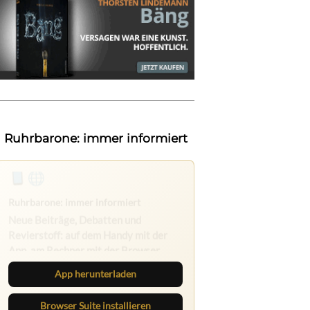
Ruhrbarone: immer informiert
Ruhrbarone auf allen Geräten
Lies unterwegs weiter, speichere
Beiträge und behalte neue Texte
direkt im Browser im Blick.
App herunterladen
Browser Suite installieren