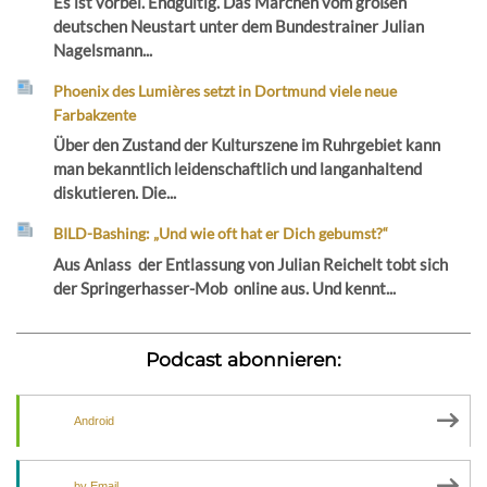
Es ist vorbei. Endgültig. Das Märchen vom großen
deutschen Neustart unter dem Bundestrainer Julian
Nagelsmann...
Phoenix des Lumières setzt in Dortmund viele neue
Farbakzente
Über den Zustand der Kulturszene im Ruhrgebiet kann
man bekanntlich leidenschaftlich und langanhaltend
diskutieren. Die...
BILD-Bashing: „Und wie oft hat er Dich gebumst?“
Aus Anlass der Entlassung von Julian Reichelt tobt sich
der Springerhasser-Mob online aus. Und kennt...
Podcast abonnieren:
Android
by Email