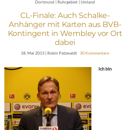
Dortmund
|
Ruhrgebiet
|
Umland
CL-Finale: Auch Schalke-
Anhänger mit Karten aus BVB-
Kontingent in Wembley vor Ort
dabei
18. Mai 2013
| Robin Patzwaldt
30 Kommentare
Ich bin