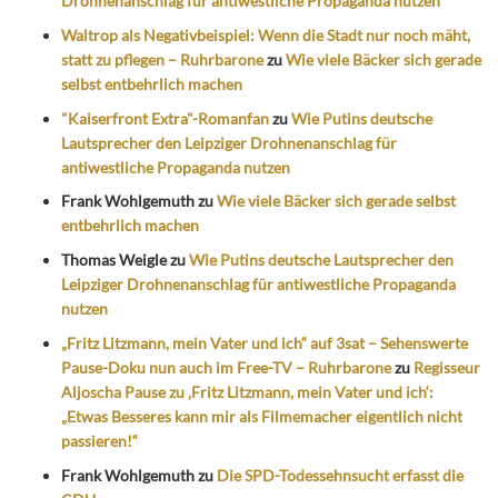
Drohnenanschlag für antiwestliche Propaganda nutzen
Waltrop als Negativbeispiel: Wenn die Stadt nur noch mäht,
statt zu pflegen – Ruhrbarone
zu
Wie viele Bäcker sich gerade
selbst entbehrlich machen
"Kaiserfront Extra"-Romanfan
zu
Wie Putins deutsche
Lautsprecher den Leipziger Drohnenanschlag für
antiwestliche Propaganda nutzen
Frank Wohlgemuth
zu
Wie viele Bäcker sich gerade selbst
entbehrlich machen
Thomas Weigle
zu
Wie Putins deutsche Lautsprecher den
Leipziger Drohnenanschlag für antiwestliche Propaganda
nutzen
„Fritz Litzmann, mein Vater und ich“ auf 3sat – Sehenswerte
Pause-Doku nun auch im Free-TV – Ruhrbarone
zu
Regisseur
Aljoscha Pause zu ‚Fritz Litzmann, mein Vater und ich‘:
„Etwas Besseres kann mir als Filmemacher eigentlich nicht
passieren!“
Frank Wohlgemuth
zu
Die SPD-Todessehnsucht erfasst die