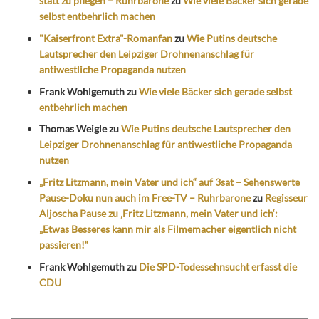
statt zu pflegen – Ruhrbarone
zu
Wie viele Bäcker sich gerade
selbst entbehrlich machen
"Kaiserfront Extra"-Romanfan
zu
Wie Putins deutsche
Lautsprecher den Leipziger Drohnenanschlag für
antiwestliche Propaganda nutzen
Frank Wohlgemuth
zu
Wie viele Bäcker sich gerade selbst
entbehrlich machen
Thomas Weigle
zu
Wie Putins deutsche Lautsprecher den
Leipziger Drohnenanschlag für antiwestliche Propaganda
nutzen
„Fritz Litzmann, mein Vater und ich“ auf 3sat – Sehenswerte
Pause-Doku nun auch im Free-TV – Ruhrbarone
zu
Regisseur
Aljoscha Pause zu ‚Fritz Litzmann, mein Vater und ich‘:
„Etwas Besseres kann mir als Filmemacher eigentlich nicht
passieren!“
Frank Wohlgemuth
zu
Die SPD-Todessehnsucht erfasst die
CDU