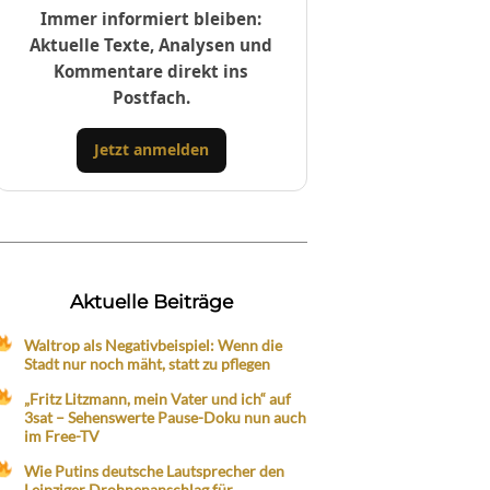
Immer informiert bleiben:
Aktuelle Texte, Analysen und
Kommentare direkt ins
Postfach.
Jetzt anmelden
Aktuelle Beiträge
Waltrop als Negativbeispiel: Wenn die
Stadt nur noch mäht, statt zu pflegen
„Fritz Litzmann, mein Vater und ich“ auf
3sat – Sehenswerte Pause-Doku nun auch
im Free-TV
Wie Putins deutsche Lautsprecher den
Leipziger Drohnenanschlag für