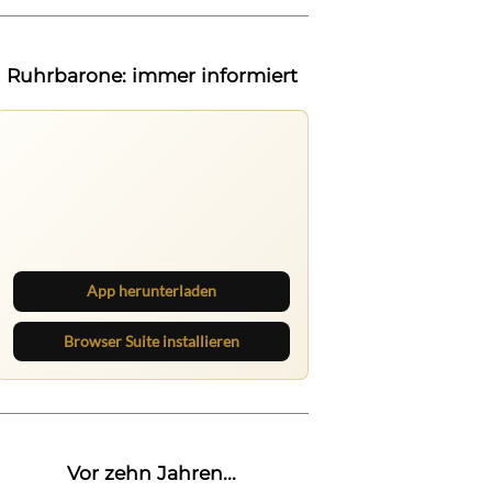
Ruhrbarone: immer informiert
Ruhrbarone auf allen Geräten
Lies unterwegs weiter, speichere
Beiträge und behalte neue Texte
direkt im Browser im Blick.
App herunterladen
Browser Suite installieren
Vor zehn Jahren...