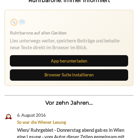
Ruhrbarone: immer informiert
Ruhrbarone auf allen Geräten
Lies unterwegs weiter, speichere Beiträge und behalte
neue Texte direkt im Browser im Blick.
App herunterladen
Browser Suite installieren
Vor zehn Jahren...
6. August 2016
So war die Wiener Lesung
Wien/ Ruhrgebiet - Donnerstag abend gab es in Wien
eine Lesung - vom Autor dieser Zeilen gemeinsam mit