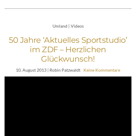
Umland
|
Videos
50 Jahre ‘Aktuelles Sportstudio’
im ZDF – Herzlichen
Glückwunsch!
10. August 2013
| Robin Patzwaldt
Keine Kommentare