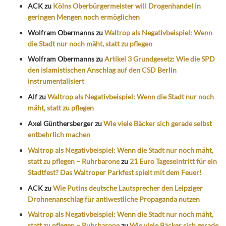
ACK
zu
Kölns Oberbürgermeister will Drogenhandel in
geringen Mengen noch ermöglichen
Wolfram Obermanns
zu
Waltrop als Negativbeispiel: Wenn
die Stadt nur noch mäht, statt zu pflegen
Wolfram Obermanns
zu
Artikel 3 Grundgesetz: Wie die SPD
den islamistischen Anschlag auf den CSD Berlin
instrumentalisiert
Alf
zu
Waltrop als Negativbeispiel: Wenn die Stadt nur noch
mäht, statt zu pflegen
Axel Günthersberger
zu
Wie viele Bäcker sich gerade selbst
entbehrlich machen
Waltrop als Negativbeispiel: Wenn die Stadt nur noch mäht,
statt zu pflegen – Ruhrbarone
zu
21 Euro Tageseintritt für ein
Stadtfest? Das Waltroper Parkfest spielt mit dem Feuer!
ACK
zu
Wie Putins deutsche Lautsprecher den Leipziger
Drohnenanschlag für antiwestliche Propaganda nutzen
Waltrop als Negativbeispiel: Wenn die Stadt nur noch mäht,
statt zu pflegen – Ruhrbarone
zu
Wie viele Bäcker sich gerade