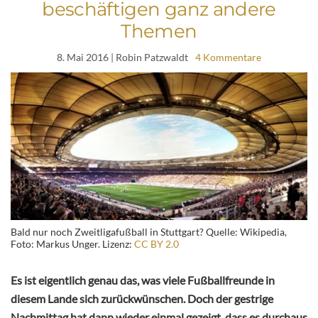
beschäftigen ganz andere
Themen
8. Mai 2016
| Robin Patzwaldt
4 Kommentare
Bald nur noch Zweitligafußball in Stuttgart? Quelle: Wikipedia,
Foto: Markus Unger. Lizenz:
CC BY 2.0
Es ist eigentlich genau das, was viele Fußballfreunde in
diesem Lande sich zurückwünschen. Doch der gestrige
Nachmittag hat dann wieder einmal gezeigt, dass es durchaus