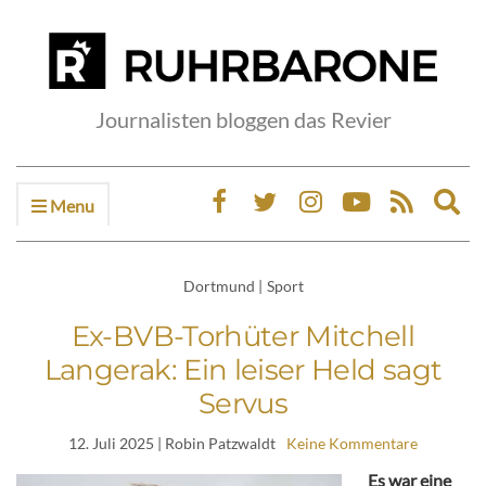
Journalisten bloggen das Revier
Menu
Ex
sea
fo
Dortmund
|
Sport
Ex-BVB-Torhüter Mitchell
Langerak: Ein leiser Held sagt
Servus
12. Juli 2025
| Robin Patzwaldt
Keine Kommentare
Es war eine