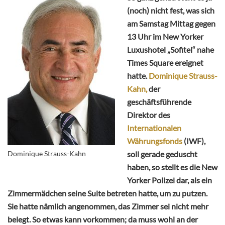
(noch) nicht fest, was sich
am Samstag Mittag gegen
13 Uhr im New Yorker
Luxushotel „Sofitel“ nahe
Times Square ereignet
hatte.
Dominique Strauss-
Kahn,
der
geschäftsführende
Direktor des
Internationalen
Währungsfonds
(IWF),
Dominique Strauss-Kahn
soll gerade geduscht
haben, so stellt es die New
Yorker Polizei dar, als ein
Zimmermädchen seine Suite betreten hatte, um zu putzen.
Sie hatte nämlich angenommen, das Zimmer sei nicht mehr
belegt. So etwas kann vorkommen; da muss wohl an der