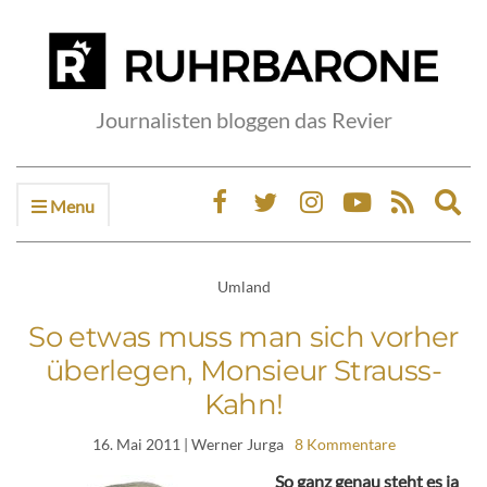
Journalisten bloggen das Revier
Menu
Ex
sea
fo
Umland
So etwas muss man sich vorher
überlegen, Monsieur Strauss-
Kahn!
16. Mai 2011
| Werner Jurga
8 Kommentare
So ganz genau steht es ja