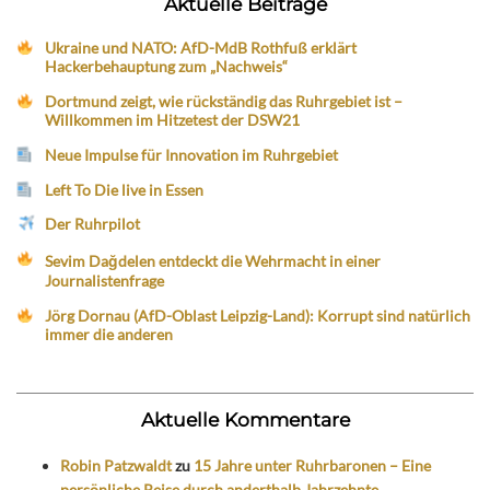
Aktuelle Beiträge
Ukraine und NATO: AfD-MdB Rothfuß erklärt
Hackerbehauptung zum „Nachweis“
Dortmund zeigt, wie rückständig das Ruhrgebiet ist –
Willkommen im Hitzetest der DSW21
Neue Impulse für Innovation im Ruhrgebiet
Left To Die live in Essen
Der Ruhrpilot
Sevim Dağdelen entdeckt die Wehrmacht in einer
Journalistenfrage
Jörg Dornau (AfD-Oblast Leipzig-Land): Korrupt sind natürlich
immer die anderen
Aktuelle Kommentare
Robin Patzwaldt
zu
15 Jahre unter Ruhrbaronen – Eine
persönliche Reise durch anderthalb Jahrzehnte