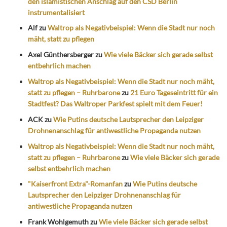
den islamistischen Anschlag auf den CSD Berlin
instrumentalisiert
Alf
zu
Waltrop als Negativbeispiel: Wenn die Stadt nur noch
mäht, statt zu pflegen
Axel Günthersberger
zu
Wie viele Bäcker sich gerade selbst
entbehrlich machen
Waltrop als Negativbeispiel: Wenn die Stadt nur noch mäht,
statt zu pflegen – Ruhrbarone
zu
21 Euro Tageseintritt für ein
Stadtfest? Das Waltroper Parkfest spielt mit dem Feuer!
ACK
zu
Wie Putins deutsche Lautsprecher den Leipziger
Drohnenanschlag für antiwestliche Propaganda nutzen
Waltrop als Negativbeispiel: Wenn die Stadt nur noch mäht,
statt zu pflegen – Ruhrbarone
zu
Wie viele Bäcker sich gerade
selbst entbehrlich machen
"Kaiserfront Extra"-Romanfan
zu
Wie Putins deutsche
Lautsprecher den Leipziger Drohnenanschlag für
antiwestliche Propaganda nutzen
Frank Wohlgemuth
zu
Wie viele Bäcker sich gerade selbst