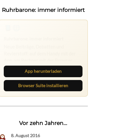
Ruhrbarone: immer informiert
Ruhrbarone auf allen Geräten
Lies unterwegs weiter, speichere
Beiträge und behalte neue Texte
direkt im Browser im Blick.
App herunterladen
Browser Suite installieren
Vor zehn Jahren...
8. August 2016