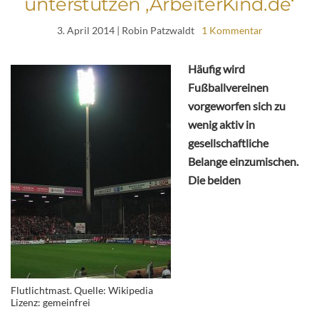
unterstützen ‚ArbeiterKind.de‘
3. April 2014
| Robin Patzwaldt
1 Kommentar
Häufig wird
Fußballvereinen
vorgeworfen sich zu
wenig aktiv in
gesellschaftliche
Belange einzumischen.
Die beiden
Flutlichtmast. Quelle: Wikipedia
Lizenz: gemeinfrei