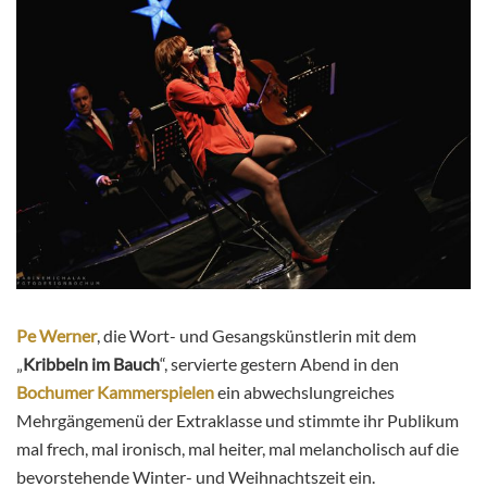
Pe Werner
, die Wort- und Gesangskünstlerin mit dem
„
Kribbeln im Bauch
“, servierte gestern Abend in den
Bochumer Kammerspielen
ein abwechslungreiches
Mehrgängemenü der Extraklasse und stimmte ihr Publikum
mal frech, mal ironisch, mal heiter, mal melancholisch auf die
bevorstehende Winter- und Weihnachtszeit ein.