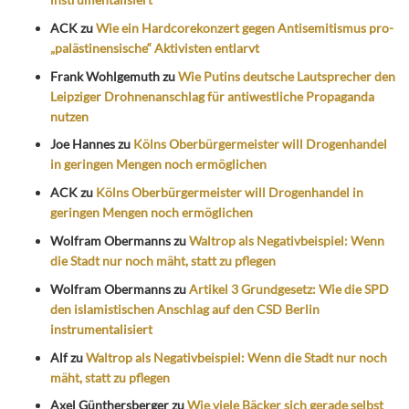
ACK
zu
Wie ein Hardcorekonzert gegen Antisemitismus pro-
„palästinensische“ Aktivisten entlarvt
Frank Wohlgemuth
zu
Wie Putins deutsche Lautsprecher den
Leipziger Drohnenanschlag für antiwestliche Propaganda
nutzen
Joe Hannes
zu
Kölns Oberbürgermeister will Drogenhandel
in geringen Mengen noch ermöglichen
ACK
zu
Kölns Oberbürgermeister will Drogenhandel in
geringen Mengen noch ermöglichen
Wolfram Obermanns
zu
Waltrop als Negativbeispiel: Wenn
die Stadt nur noch mäht, statt zu pflegen
Wolfram Obermanns
zu
Artikel 3 Grundgesetz: Wie die SPD
den islamistischen Anschlag auf den CSD Berlin
instrumentalisiert
Alf
zu
Waltrop als Negativbeispiel: Wenn die Stadt nur noch
mäht, statt zu pflegen
Axel Günthersberger
zu
Wie viele Bäcker sich gerade selbst