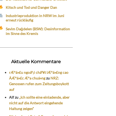
Kitsch und Tod und Danger Dan
Industrieproduktion in NRW im Juni
erneut rückläufig
Sevim Dağdelen (BSW): Desinformation
im Sinne des Kremls
Aktuelle Kommentare
rÆ°á»£u ngoáº¡i cháº¥t lÆ°á»£ng cao
ÄÆ°á»£c Æ°a chuá»ng
zu
NRZ:
Genossen rufen zum Zeitungsboykott
auf
Alf
zu
„Ich sollte eine einladende, aber
nicht auf die Antwort eingehende
Haltung zeigen“