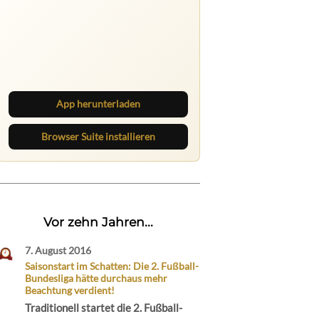
Ruhrbarone auf allen Geräten
Lies unterwegs weiter, speichere
Beiträge und behalte neue Texte
direkt im Browser im Blick.
App herunterladen
Browser Suite installieren
Vor zehn Jahren...
7. August 2016
Saisonstart im Schatten: Die 2. Fußball-
Bundesliga hätte durchaus mehr
Beachtung verdient!
Traditionell startet die 2. Fußball-