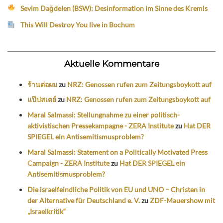
Sevim Dağdelen (BSW): Desinformation im Sinne des Kremls
This Will Destroy You live in Bochum
Aktuelle Kommentare
ร้านต่อผม
zu
NRZ: Genossen rufen zum Zeitungsboykott auf
แป๊ปสเตย์
zu
NRZ: Genossen rufen zum Zeitungsboykott auf
Maral Salmassi: Stellungnahme zu einer politisch-
aktivistischen Pressekampagne - ZERA Institute
zu
Hat DER
SPIEGEL ein Antisemitismusproblem?
Maral Salmassi: Statement on a Politically Motivated Press
Campaign - ZERA Institute
zu
Hat DER SPIEGEL ein
Antisemitismusproblem?
Die israelfeindliche Politik von EU und UNO – Christen in
der Alternative für Deutschland e. V.
zu
ZDF-Mauershow mit
„Israelkritik“