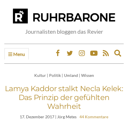
Journalisten bloggen das Revier
Menu
Ex
sea
fo
Kultur
|
Politik
|
Umland
|
Wissen
Lamya Kaddor stalkt Necla Kelek:
Das Prinzip der gefühlten
Wahrheit
17. Dezember 2017
| Jörg Metes
44 Kommentare