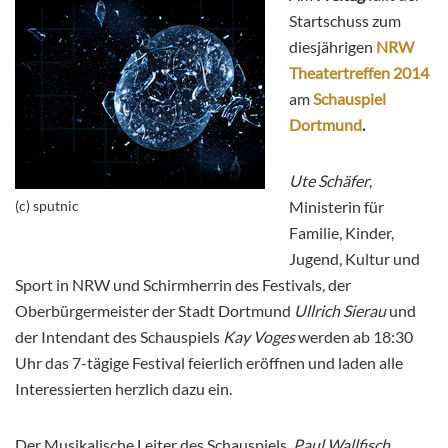
Startschuss zum
diesjährigen
NRW
Theatertreffen 2014
am
Schauspiel
Dortmund
.
Ute Schäfer
,
(c) sputnic
Ministerin für
Familie, Kinder,
Jugend, Kultur und
Sport in NRW und Schirmherrin des Festivals, der
Oberbürgermeister der Stadt Dortmund
Ullrich Sierau
und
der Intendant des Schauspiels
Kay Voges
werden ab 18:30
Uhr das 7-tägige Festival feierlich eröffnen und laden alle
Interessierten herzlich dazu ein.
Der Musikalische Leiter des Schauspiels,
Paul Wallfisch
,