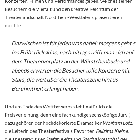
Konzerten, Filmen und Performances geben, welches seinen
Besuchern die Vielfalt und den kreative Reichtum der
Theaterlandschaft Nordrhein-Westfalens präsentieren
möchte.
Dazwischen ist für jeden was dabei: morgens geht’s
ins Frühstückskino, nachmittags trifft man sich auf
dem Theatervorplatz an der Würstchenbude und
abends erwarten die Besucher tolle Konzerte mit
Stars, die weit über die Theaterszene hinaus
Berühmtheit erlangt haben.
Und am Ende des Wettbewerbs steht natürlich die
Preisverleihung, denn eine fachkundige sechsköpfige Jury (
dazu gehören der hochdekorierte Dramatiker
Wolfram Lotz
,
die Leiterin des Theaterfestivals Favoriten
Felizitas Kleine
,
die Theaterkritiker
Stefan Keim
und
Sascha Westphal
, der