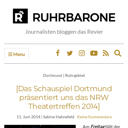
Journalisten bloggen das Revier
Menu
Ex
sea
fo
Dortmund
|
Ruhrgebiet
[Das Schauspiel Dortmund
präsentiert uns das NRW
Theatertreffen 2014]
11. Juni 2014
| Sabine Hahnefeld
Keine Kommentare
Am
Freitag
fällt der