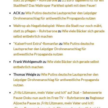
statt zu pflegen – Ruhrbarone
zu
21 Euro Tageseintritt für ein
Stadtfest? Das Waltroper Parkfest spielt mit dem Feuer!
ACK
zu
Wie Putins deutsche Lautsprecher den Leipziger
Drohnenanschlag für antiwestliche Propaganda nutzen
Waltrop als Negativbeispiel: Wenn die Stadt nur noch mäht,
statt zu pflegen – Ruhrbarone
zu
Wie viele Bäcker sich gerade
selbst entbehrlich machen
"Kaiserfront Extra"-Romanfan
zu
Wie Putins deutsche
Lautsprecher den Leipziger Drohnenanschlag für
antiwestliche Propaganda nutzen
Frank Wohlgemuth
zu
Wie viele Bäcker sich gerade selbst
entbehrlich machen
Thomas Weigle
zu
Wie Putins deutsche Lautsprecher den
Leipziger Drohnenanschlag für antiwestliche Propaganda
nutzen
„Fritz Litzmann, mein Vater und ich“ auf 3sat – Sehenswerte
Pause-Doku nun auch im Free-TV – Ruhrbarone
zu
Regisseur
Aljoscha Pause zu ‚Fritz Litzmann, mein Vater und ich‘: