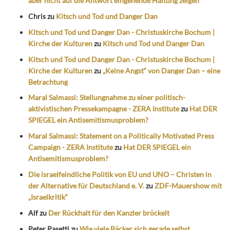
aber nicht auf die Antwort eingehende Haltung zeigen“
Chris
zu
Kitsch und Tod und Danger Dan
Kitsch und Tod und Danger Dan - Christuskirche Bochum |
Kirche der Kulturen
zu
Kitsch und Tod und Danger Dan
Kitsch und Tod und Danger Dan - Christuskirche Bochum |
Kirche der Kulturen
zu
„Keine Angst“ von Danger Dan – eine
Betrachtung
Maral Salmassi: Stellungnahme zu einer politisch-
aktivistischen Pressekampagne - ZERA Institute
zu
Hat DER
SPIEGEL ein Antisemitismusproblem?
Maral Salmassi: Statement on a Politically Motivated Press
Campaign - ZERA Institute
zu
Hat DER SPIEGEL ein
Antisemitismusproblem?
Die israelfeindliche Politik von EU und UNO – Christen in
der Alternative für Deutschland e. V.
zu
ZDF-Mauershow mit
„Israelkritik“
Alf
zu
Der Rückhalt für den Kanzler bröckelt
Peter Pasetti
zu
Wie viele Bäcker sich gerade selbst