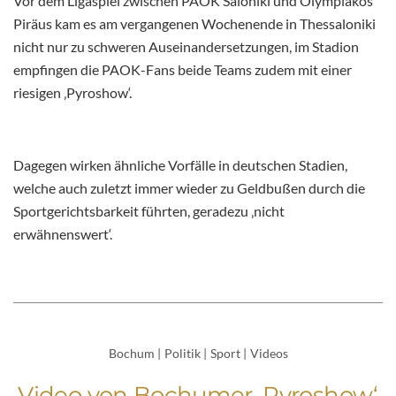
Vor dem Ligaspiel zwischen PAOK Saloniki und Olympiakos
Piräus kam es am vergangenen Wochenende in Thessaloniki
nicht nur zu schweren Auseinandersetzungen, im Stadion
empfingen die PAOK-Fans beide Teams zudem mit einer
riesigen ‚Pyroshow‘.
Dagegen wirken ähnliche Vorfälle in deutschen Stadien,
welche auch zuletzt immer wieder zu Geldbußen durch die
Sportgerichtsbarkeit führten, geradezu ‚nicht
erwähnenswert‘.
Bochum
|
Politik
|
Sport
|
Videos
Video von Bochumer ‚Pyroshow‘