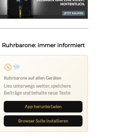
Ruhrbarone: immer informiert
Ruhrbarone auf allen Geräten
Lies unterwegs weiter, speichere
Beiträge und behalte neue Texte
direkt im Browser im Blick.
App herunterladen
Browser Suite installieren