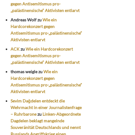
gegen Antisemitismus pro-
„palästinensische“ Aktivisten entlarvt
Andreas Wolf
zu
Wie ein
Hardcorekonzert gegen
Antisemitismus pro-„palästinensische“
Aktivisten entlarvt
ACK
zu
Wie ein Hardcorekonzert
gegen Antisemitismus pro-
„palästinensische“ Aktivisten entlarvt
thomas weigle
zu
Wie ein
Hardcorekonzert gegen
Antisemitismus pro-„palästinensische“
Aktivisten entlarvt
Sevim Dağdelen entdeckt die
Wehrmacht in einer Journalistenfrage
– Ruhrbarone
zu
Linken-Abgeordnete
Dagdelen beklagt mangelnde
Souveränität Deutschlands und nennt
Russlands Angriffskrieg einen