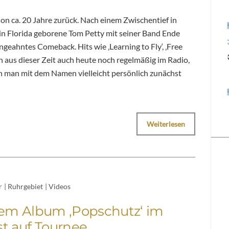
hon ca. 20 Jahre zurück. Nach einem Zwischentief in
r in Florida geborene Tom Petty mit seiner Band Ende
geahntes Comeback. Hits wie ‚Learning to Fly‘, ‚Free
fen aus dieser Zeit auch heute noch regelmäßig im Radio,
n man mit dem Namen vielleicht persönlich zunächst
Weiterlesen
r
|
Ruhrgebiet
|
Videos
em Album ‚Popschutz‘ im
t auf Tournee