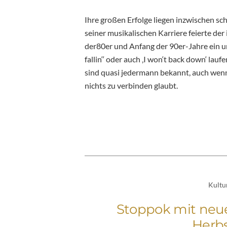
Ihre großen Erfolge liegen inzwischen sc
seiner musikalischen Karriere feierte de
der80er und Anfang der 90er-Jahre ein un
fallin‘‘ oder auch ‚I won‘t back down‘ lau
sind quasi jedermann bekannt, auch wen
nichts zu verbinden glaubt.
Kultu
Stoppok mit neu
Herbs