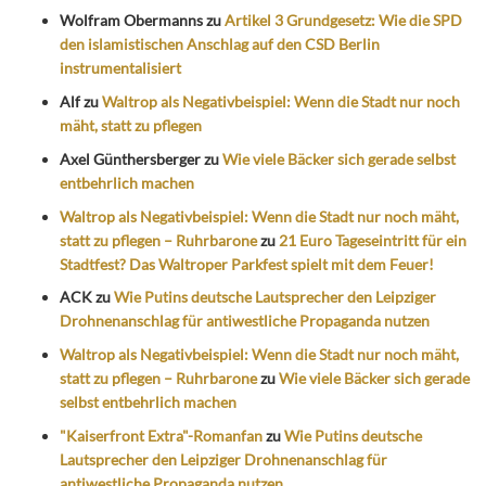
Wolfram Obermanns
zu
Artikel 3 Grundgesetz: Wie die SPD
den islamistischen Anschlag auf den CSD Berlin
instrumentalisiert
Alf
zu
Waltrop als Negativbeispiel: Wenn die Stadt nur noch
mäht, statt zu pflegen
Axel Günthersberger
zu
Wie viele Bäcker sich gerade selbst
entbehrlich machen
Waltrop als Negativbeispiel: Wenn die Stadt nur noch mäht,
statt zu pflegen – Ruhrbarone
zu
21 Euro Tageseintritt für ein
Stadtfest? Das Waltroper Parkfest spielt mit dem Feuer!
ACK
zu
Wie Putins deutsche Lautsprecher den Leipziger
Drohnenanschlag für antiwestliche Propaganda nutzen
Waltrop als Negativbeispiel: Wenn die Stadt nur noch mäht,
statt zu pflegen – Ruhrbarone
zu
Wie viele Bäcker sich gerade
selbst entbehrlich machen
"Kaiserfront Extra"-Romanfan
zu
Wie Putins deutsche
Lautsprecher den Leipziger Drohnenanschlag für
antiwestliche Propaganda nutzen