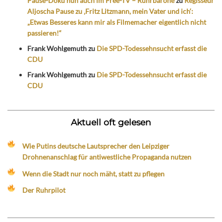
Pause-Doku nun auch im Free-TV – Ruhrbarone
zu
Regisseur
Aljoscha Pause zu ‚Fritz Litzmann, mein Vater und ich‘:
„Etwas Besseres kann mir als Filmemacher eigentlich nicht
passieren!“
Frank Wohlgemuth
zu
Die SPD-Todessehnsucht erfasst die
CDU
Frank Wohlgemuth
zu
Die SPD-Todessehnsucht erfasst die
CDU
Aktuell oft gelesen
Wie Putins deutsche Lautsprecher den Leipziger
Drohnenanschlag für antiwestliche Propaganda nutzen
Wenn die Stadt nur noch mäht, statt zu pflegen
Der Ruhrpilot