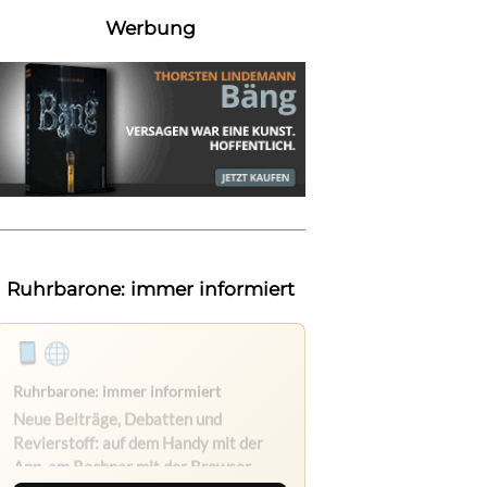
Werbung
Ruhrbarone: immer informiert
Ruhrbarone auf allen Geräten
Lies unterwegs weiter, speichere
Beiträge und behalte neue Texte
direkt im Browser im Blick.