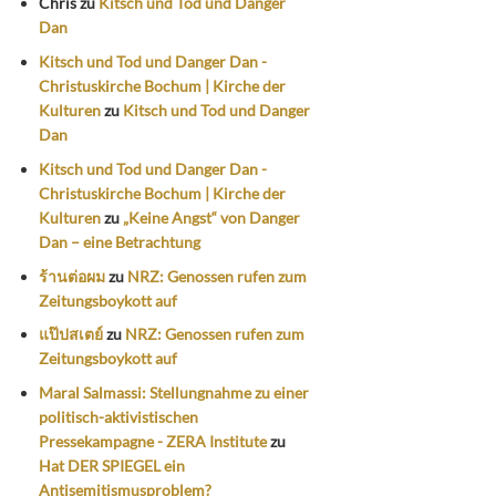
Chris
zu
Kitsch und Tod und Danger
Dan
Kitsch und Tod und Danger Dan -
Christuskirche Bochum | Kirche der
Kulturen
zu
Kitsch und Tod und Danger
Dan
Kitsch und Tod und Danger Dan -
Christuskirche Bochum | Kirche der
Kulturen
zu
„Keine Angst“ von Danger
Dan – eine Betrachtung
ร้านต่อผม
zu
NRZ: Genossen rufen zum
Zeitungsboykott auf
แป๊ปสเตย์
zu
NRZ: Genossen rufen zum
Zeitungsboykott auf
Maral Salmassi: Stellungnahme zu einer
politisch-aktivistischen
Pressekampagne - ZERA Institute
zu
Hat DER SPIEGEL ein
Antisemitismusproblem?