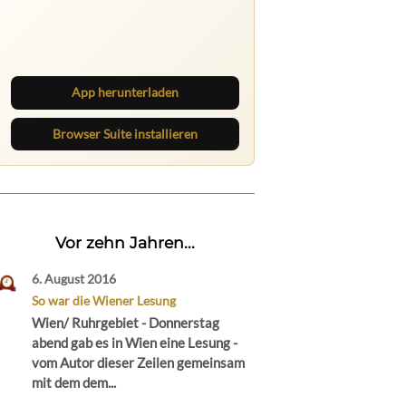
Ruhrbarone auf allen Geräten
Lies unterwegs weiter, speichere
Beiträge und behalte neue Texte
direkt im Browser im Blick.
App herunterladen
Browser Suite installieren
Vor zehn Jahren...
6. August 2016
So war die Wiener Lesung
Wien/ Ruhrgebiet - Donnerstag
abend gab es in Wien eine Lesung -
vom Autor dieser Zeilen gemeinsam
mit dem dem...