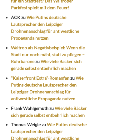
für ein Stadtfest? Das Waltroper
Parkfest spielt mit dem Feuer!
ACK
zu
Wie Putins deutsche
Lautsprecher den Leipziger
Drohnenanschlag für antiwestliche
Propaganda nutzen
Waltrop als Negativbeispiel: Wenn die
Stadt nur noch mäht, statt zu pflegen –
Ruhrbarone
zu
Wie viele Bäcker sich
gerade selbst entbehrlich machen
"Kaiserfront Extra"-Romanfan
zu
Wie
Putins deutsche Lautsprecher den
Leipziger Drohnenanschlag für
antiwestliche Propaganda nutzen
Frank Wohlgemuth
zu
Wie viele Bäcker
sich gerade selbst entbehrlich machen
Thomas Weigle
zu
Wie Putins deutsche
Lautsprecher den Leipziger
Drohnenanschlag für antiwestliche