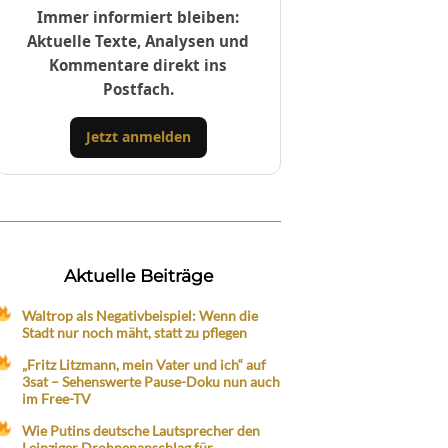
Immer informiert bleiben:
Aktuelle Texte, Analysen und
Kommentare direkt ins
Postfach.
Jetzt anmelden
Aktuelle Beiträge
Waltrop als Negativbeispiel: Wenn die
Stadt nur noch mäht, statt zu pflegen
„Fritz Litzmann, mein Vater und ich“ auf
3sat – Sehenswerte Pause-Doku nun auch
im Free-TV
Wie Putins deutsche Lautsprecher den
Leipziger Drohnenanschlag für