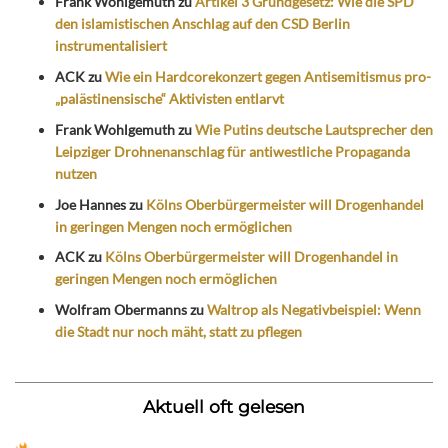
Frank Wohlgemuth
zu
Artikel 3 Grundgesetz: Wie die SPD
den islamistischen Anschlag auf den CSD Berlin
instrumentalisiert
ACK
zu
Wie ein Hardcorekonzert gegen Antisemitismus pro-
„palästinensische“ Aktivisten entlarvt
Frank Wohlgemuth
zu
Wie Putins deutsche Lautsprecher den
Leipziger Drohnenanschlag für antiwestliche Propaganda
nutzen
Joe Hannes
zu
Kölns Oberbürgermeister will Drogenhandel
in geringen Mengen noch ermöglichen
ACK
zu
Kölns Oberbürgermeister will Drogenhandel in
geringen Mengen noch ermöglichen
Wolfram Obermanns
zu
Waltrop als Negativbeispiel: Wenn
die Stadt nur noch mäht, statt zu pflegen
Aktuell oft gelesen